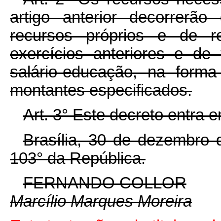
artigo anterior decorrerã
recursos próprios e de r
exercícios anteriores e de 
salário-educação, na form
montantes especificados.
Art. 3° Este decreto entra 
Brasília, 30 de dezembro 
103° da República.
FERNANDO COLLOR
Marcílio Marques Moreira