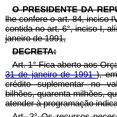
O PRESIDENTE DA REP
lhe confere o art. 84, inciso 
contida no art. 6°, inciso I, 
janeiro de 1991,
DECRETA:
Art. 1° Fica aberto aos Or
31 de janeiro de 1991
), em
crédito suplementar no va
bilhões, quarenta milhões, qu
atender à programação indica
Art. 2° Os recursos neces