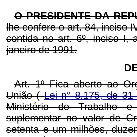
O PRESIDENTE DA REP
lhe confere o art. 84, inciso 
contida no art. 6º, inciso I,
janeiro de 1991.
DE
Art. 1º Fica aberto ao O
União (
Lei n° 8.175, de 31
Ministério do Trabalho e 
suplementar no valor de Cr
setenta e um milhões, duzen