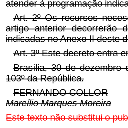
atender à programação indica
Art. 2º Os recursos neces
artigo anterior decorrerão
indicadas no Anexo II deste d
Art. 3º Este decreto entra 
Brasília, 30 de dezembro 
103º da República.
FERNANDO COLLOR
Marcílio Marques Moreira
Este texto não substitui o p