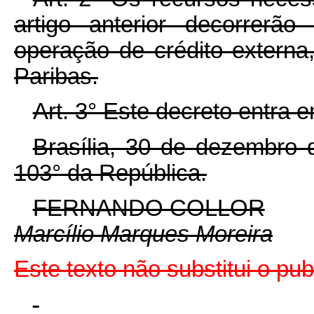
artigo anterior decorrerã
operação de crédito externa
Paribas.
Art. 3° Este decreto entra 
Brasília, 30 de dezembro 
103° da República.
FERNANDO COLLOR
Marcílio Marques Moreira
Este texto não substitui o p