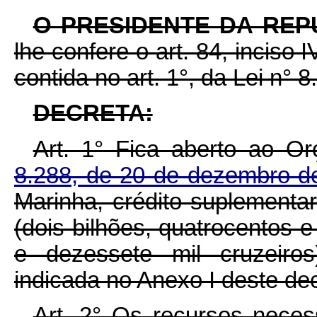
O PRESIDENTE DA REP
lhe confere o art. 84, inciso 
contida no art. 1°, da Lei n°
DECRETA:
Art. 1° Fica aberto ao O
8.288, de 20 de dezembro 
Marinha, crédito suplementa
(dois bilhões, quatrocentos e
e dezessete mil cruzeiro
indicada no Anexo I deste dec
Art. 2° Os recursos neces