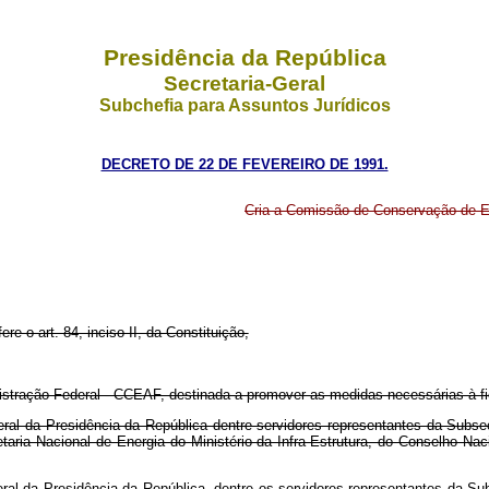
Presidência da República
Secretaria-Geral
Subchefia para Assuntos Jurídicos
DECRETO DE 22 DE FEVEREIRO DE 1991.
Cria a Comissão de Conservação de E
ere o art. 84, inciso II, da Constituição,
istração Federal - CCEAF, destinada a promover as medidas necessárias à f
l da Presidência da República dentre servidores representantes da Subsecr
aria Nacional de Energia do Ministério da Infra-Estrutura, do Conselho Na
l da Presidência da República, dentre os servidores representantes da Subs