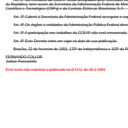
da República, bem assim da Secretaria da Administração Federal do Mini
Científico e Tecnológico (CNPq) e da Centrais Elétricas Brasileiras S.
Art. 3º Caberá à Secretaria da Administração Federal assegurar o su
Art. 4º Os órgãos e entidades da Administração Pública Federal dev
Art. 5º A participação nos trabalhos da CCEAF não será remunerada.
Art. 6º Este Decreto entra em vigor na data de sua publicação.
Brasília, 22 de fevereiro de 1991; 170º da Independência e 103º da R
FERNANDO COLLOR
Jarbas Passarinho
Este texto não substitui o publicado no D.O.U. de 25.2.1991