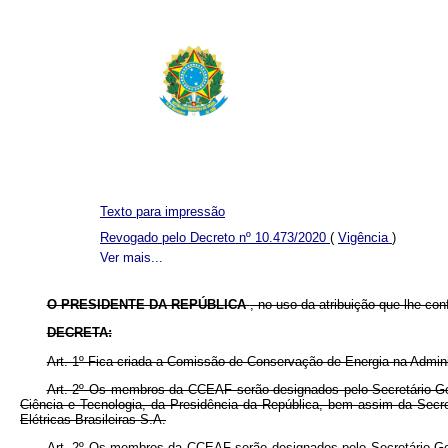
Texto para impressão
Revogado pelo Decreto nº 10.473/2020
(
Vigência
)
Ver mais...
O PRESIDENTE DA REPÚBLICA
, no uso da atribuição que lhe conf
DECRETA:
Art. 1º Fica criada a Comissão de Conservação de Energia na Admin
Art. 2º Os membros da CCEAF serão designados pelo Secretário-Gera
Ciência e Tecnologia, da Presidência da República, bem assim da Secret
Elétricas Brasileiras S.A.
Art. 2º Os membros da CCEAF serão designados pelo Secretário-Gera