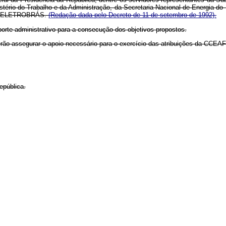
stério do Trabalho e da Administração, da Secretaria Nacional de Energia do
A. - ELETROBRÁS.
(Redação dada pelo Decreto de 11 de setembro de 1992).
porte administrativo para a consecução dos objetivos propostos.
erão assegurar o apoio necessário para o exercício das atribuições da CCEAF
epública.