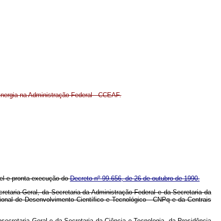
nergia na Administração Federal - CCEAF.
iel e pronta execução do
Decreto nº 99.656, de 26 de outubro de 1990.
etaria-Geral, da Secretaria da Administração Federal e da Secretaria da
cional de Desenvolvimento Científico e Tecnológico - CNPq e da Centrais
ecretaria Geral e da Secretaria da Ciência e Tecnologia, da Presidência