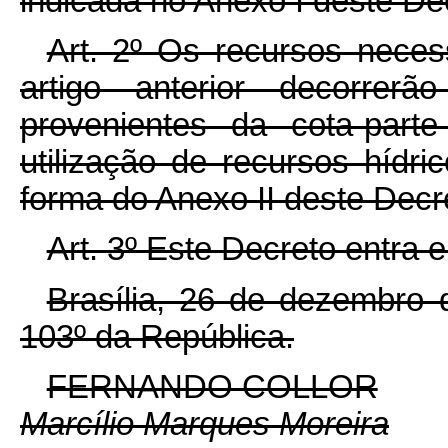
indicada no Anexo I deste De
Art. 2º Os recursos neces
artigo anterior decorrer
provenientes da cota-part
utilização de recursos hídric
forma do Anexo II deste Decr
Art. 3º Este Decreto entra 
Brasília, 26 de dezembro 
103º da República.
FERNANDO COLLOR
Marcílio Marques Moreira