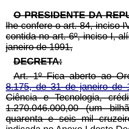
O PRESIDENTE DA REP
lhe confere o art. 84, inciso 
contida no art. 6º, inciso I, a
janeiro de 1991,
DECRETA:
Art. 1º Fica aberto ao O
8.175, de 31 de janeiro de
Ciência e Tecnologia, cré
1.270.046.000,00 (um bilh
quarenta e seis mil cruzei