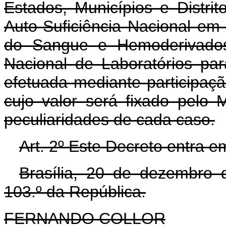
Estados, Municípios e Distri
Auto-Suficiência Nacional em
do Sangue e Hemoderivado
Nacional de Laboratórios pa
efetuada mediante participaçã
cujo valor será fixado pelo 
peculiaridades de cada caso.
Art. 2º Este Decreto entra e
Brasília, 20 de dezembro 
103.º da República.
FERNANDO COLLOR