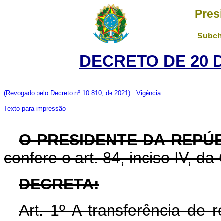
Pres
Subch
DECRETO DE 20 
(Revogado pelo Decreto nº 10.810, de 2021)
Vigência
Texto para impressão
O PRESIDENTE DA REPÚ
confere o art. 84, inciso IV, da
DECRETA:
Art. 1º A transferência de 