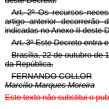
deste Decreto.
Art. 2º Os recursos neces
artigo anterior decorrerão
indicadas no Anexo II deste 
Art. 3º Este Decreto entra 
Brasília, 22 de outubro de
da República.
FERNANDO COLLOR
Marcílio Marques Moreira
Este texto não substitui o p