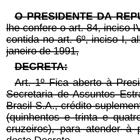
O PRESIDENTE DA REP
lhe confere o art. 84, inciso 
contida no art. 6º, inciso I, 
janeiro de 1991,
DECRETA:
Art. 1º Fica aberto à Pre
Secretaria de Assuntos Estr
Brasil S.A., crédito supleme
(quinhentos e trinta e quatr
cruzeiros), para atender à