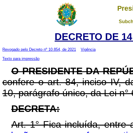
Pres
Subch
DECRETO DE 14
Revogado pelo
Decreto nº 10.854, de 2021
Vigência
Texto para impressão
O PRESIDENTE DA REPÚ
confere o art. 84, inciso IV, 
10, parágrafo único, da Lei n°
DECRETA:
Art. 1° Fica incluída, entre