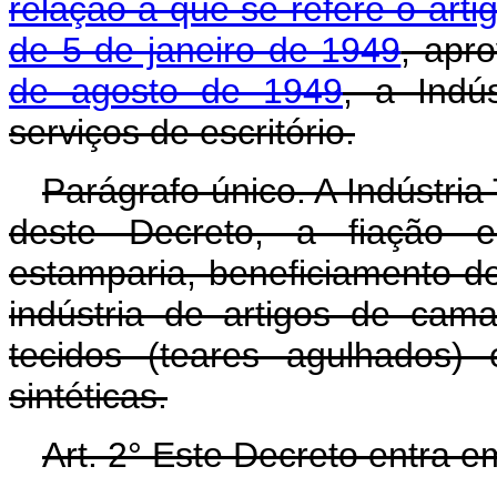
relação a que se refere o art
de 5 de janeiro de 1949
, apr
de agosto de 1949
, a Indús
serviços de escritório.
Parágrafo único. A Indústria
deste Decreto, a fiação e 
estamparia, beneficiamento de 
indústria de artigos de cam
tecidos (teares agulhados) e
sintéticas.
Art. 2° Este Decreto entra e