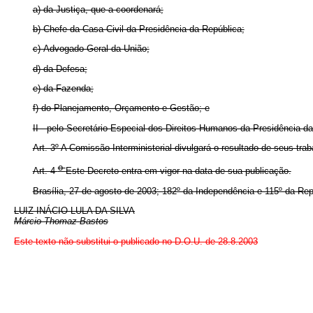
a) da Justiça, que a coordenará;
b) Chefe da Casa Civil da Presidência da República;
c) Advogado-Geral da União;
d) da Defesa;
e) da Fazenda;
f) do Planejamento, Orçamento e Gestão; e
II - pelo Secretário Especial dos Direitos Humanos da Presidência da
Art. 3º A Comissão Interministerial divulgará o resultado de seus tr
o
Art. 4
Este Decreto entra em vigor na data de sua publicação.
Brasília, 27 de agosto de 2003; 182º da Independência e 115º da Rep
LUIZ INÁCIO LULA DA SILVA
Márcio Thomaz Bastos
Este texto não substitui o publicado no D.O.U. de 28.8.2003