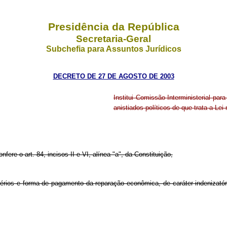
Presidência da República
Secretaria-Geral
Subchefia para Assuntos Jurídicos
DECRETO DE 27 DE AGOSTO DE 2003
Institui Comissão Interministerial pa
anistiados políticos de que trata a Lei
nfere o art. 84, incisos II e VI, alínea "a", da Constituição,
 critérios e forma de pagamento da reparação econômica, de caráter indeniza