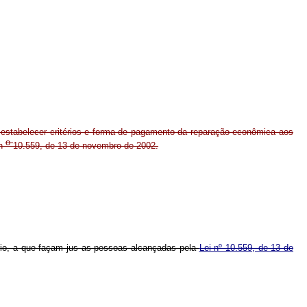
ra estabelecer critérios e forma de pagamento da reparação econômica aos
o
 n
10.559, de 13 de novembro de 2002.
tório, a que façam jus as pessoas alcançadas pela
Lei nº 10.559, de 13 de