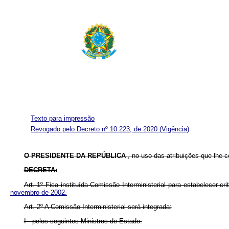
Texto para impressão
Revogado pelo Decreto nº 10.223, de 2020
(Vigência)
O PRESIDENTE DA REPÚBLICA
, no uso das atribuições que lhe co
DECRETA:
Art. 1º Fica instituída Comissão Interministerial para estabelecer
novembro de 2002.
Art. 2º A Comissão Interministerial será integrada:
I - pelos seguintes Ministros de Estado: