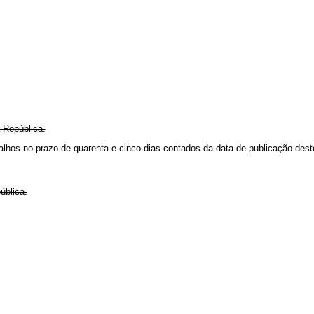
 República.
abalhos no prazo de quarenta e cinco dias contados da data de publicação dest
ública.