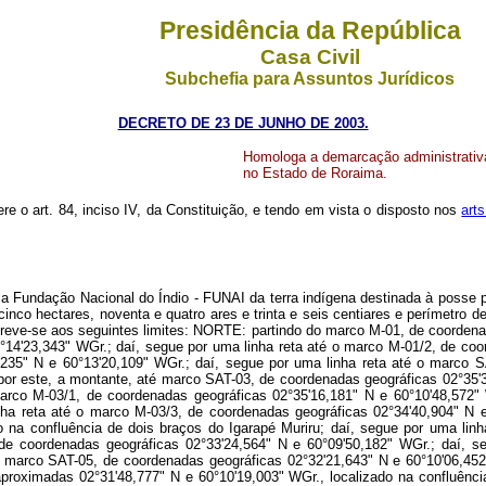
Presidência da República
Casa Civil
Subchefia para Assuntos Jurídicos
DECRETO DE 23 DE JUNHO DE 2003.
Homologa a demarcação administrativa
no Estado de Roraima.
ere o art. 84, inciso IV, da Constituição, e tendo em vista o disposto nos
arts
Fundação Nacional do Índio - FUNAI da terra indígena destinada à posse pe
inco hectares, noventa e quatro ares e trinta e seis centiares e perímetro de
reve-se aos seguintes limites: NORTE: partindo do marco M-01, de coordena
°14'23,343" WGr.; daí, segue por uma linha reta até o marco M-01/2, de coo
,235" N e 60°13'20,109" WGr.; daí, segue por uma linha reta até o marco S
 por este, a montante, até marco SAT-03, de coordenadas geográficas 02°35'3
arco M-03/1, de coordenadas geográficas 02°35'16,181" N e 60°10'48,572"
nha reta até o marco M-03/3, de coordenadas geográficas 02°34'40,904" N 
o na confluência de dois braços do Igarapé Muriru; daí, segue por uma lin
 de coordenadas geográficas 02°33'24,564" N e 60°09'50,182" WGr.; daí, s
o marco SAT-05, de coordenadas geográficas 02°32'21,643" N e 60°10'06,452
 aproximadas 02°31'48,777" N e 60°10'19,003" WGr., localizado na confluênci