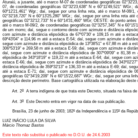
Aturaiú, a jusante, até o marco M-07 de coordenadas geográficas 02°32'23
07, de coordenadas geográficas 02°32'23,638" N e 60°11'49,521" WGr.;
60º12'21,461" Wgr.; daí, segue por uma linha reta, até o marco M-08/1,
02°32'18,720" N e 60°13'25,280" WGr.; daí, segue por uma linha reta até
geográficas 02°32'12,733" N e 60°14'31,460" WGr; OESTE: do ponto antes d
até o marco M-09/2, de coordenadas geográficas 02°32'57,345" N e 60°15'1
de um morro; daí, segue o contorno deste com azimute e distância elipsóid
com azimute e distância elipsóidica de 67º07'30' e 109,15 m até a estac
69º43'04" e 114,96 m até a estaca E-54; daí, segue com azimute e distânci
segue com azimute e distância elipsóidica de 13º38'51" e 67,88 m até a est
306º53'19" e 269,58 m até a estaca E-59; daí, segue com azimute e distânc
daí, segue com azimute e distância elipsóidica de 307º09'09" e 81,38 m 
elipsóidica de 343º18'19" e 119,22 m até a estaca E-64; daí, segue com azi
estaca E-66; daí, segue com azimute e distância elipsóidica de 343º02'27
distância elipsóidica de 359º32'13" e 136,33 m até a estaca E-69; daí, seg
até a estaca E-71; daí, segue com azimute e distância elipsóidica de 
geográficas 02°34'19,209" N e 60°15'22,687" WGr.; daí, segue por uma linh
descrição deste perímetro. Base cartográfica utilizada na elaboração deste
o
Art. 2
A terra indígena de que trata este Decreto, situada na faixa de
o
Art. 3
Este Decreto entra em vigor na data de sua publicação.
Brasília, 23 de junho de 2003; 182
º
da Independência e 115
º
da Repúbl
LUIZ INÁCIO LULA DA SILVA
Márcio Thomaz Bastos
Este texto não substitui o publicado no D.O.U. de 24.6.2003