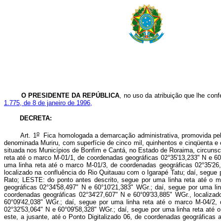
O PRESIDENTE DA REPÚBLICA
, no uso da atribuição que lhe conf
1.775, de 8 de janeiro de 1996,
DECRETA:
o
Art. 1
Fica homologada a demarcação administrativa, promovida pela 
denominada Muriru, com superfície de cinco mil, quinhentos e cinqüenta e c
situada nos Municípios de Bonfim e Cantá, no Estado de Roraima, circunsc
reta até o marco M-01/1, de coordenadas geográficas 02°35'13,233" N e 60
uma linha reta até o marco M-01/3, de coordenadas geográficas 02°35'26
localizado na confluência do Rio Quitauau com o Igarapé Tatu; daí, segue
Rato; LESTE: do ponto antes descrito, segue por uma linha reta até o m
geográficas 02°34'58,497" N e 60°10'21,383" WGr.; daí, segue por uma li
coordenadas geográficas 02°34'27,607" N e 60°09'33,885" WGr., localizad
60°09'42,038" WGr.; daí, segue por uma linha reta até o marco M-04/2,
02°32'53,064" N e 60°09'58,328" WGr.; daí, segue por uma linha reta até 
este, a jusante, até o Ponto Digitalizado 06, de coordenadas geográficas