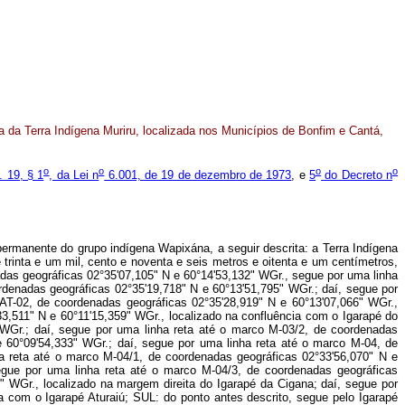
 da Terra Indígena Muriru, localizada nos Municípios de Bonfim e Cantá,
o
o
o
o
. 19, § 1
, da Lei n
6.001, de 19 de dezembro de 1973
, e
5
do Decreto n
rmanente do grupo indígena Wapixána, a seguir descrita: a Terra Indígena
 trinta e um mil, cento e noventa e seis metros e oitenta e um centímetros,
das geográficas 02°35'07,105" N e 60°14'53,132" WGr., segue por uma linha
rdenadas geográficas 02°35'19,718" N e 60°13'51,795" WGr.; daí, segue por
AT-02, de coordenadas geográficas 02°35'28,919" N e 60°13'07,066" WGr.,
3,511" N e 60°11'15,359" WGr., localizado na confluência com o Igarapé do
 WGr.; daí, segue por uma linha reta até o marco M-03/2, de coordenadas
e 60°09'54,333" WGr.; daí, segue por uma linha reta até o marco M-04, de
ha reta até o marco M-04/1, de coordenadas geográficas 02°33'56,070" N e
egue por uma linha reta até o marco M-04/3, de coordenadas geográficas
" WGr., localizado na margem direita do Igarapé da Cigana; daí, segue por
a com o Igarapé Aturaiú; SUL: do ponto antes descrito, segue pelo Igarapé