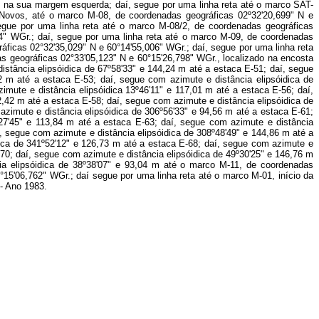
u, na sua margem esquerda; daí, segue por uma linha reta até o marco SAT-
Novos, até o marco M-08, de coordenadas geográficas 02º32'20,699" N e
segue por uma linha reta até o marco M-08/2, de coordenadas geográficas
34" WGr.; daí, segue por uma linha reta até o marco M-09, de coordenadas
ficas 02°32'35,029" N e 60°14'55,006" WGr.; daí, segue por uma linha reta
s geográficas 02°33'05,123" N e 60°15'26,798" WGr., localizado na encosta
istância elipsóidica de 67º58'33" e 144,24 m até a estaca E-51; daí, segue
2 m até a estaca E-53; daí, segue com azimute e distância elipsóidica de
imute e distância elipsóidica 13º46'11" e 117,01 m até a estaca E-56; daí,
2,42 m até a estaca E-58; daí, segue com azimute e distância elipsóidica de
azimute e distância elipsóidica de 306º56'33" e 94,56 m até a estaca E-61;
º27'45" e 113,84 m até a estaca E-63; daí, segue com azimute e distância
í, segue com azimute e distância elipsóidica de 308º48'49" e 144,86 m até a
dica de 341º52'12" e 126,73 m até a estaca E-68; daí, segue com azimute e
-70; daí, segue com azimute e distância elipsóidica de 49º30'25" e 146,76 m
ia elipsóidica de 38º38'07" e 93,04 m até o marco M-11, de coordenadas
°15'06,762" WGr.; daí segue por uma linha reta até o marco M-01, início da
 - Ano 1983.