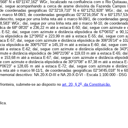
,568" N e 60°11'47,162" WGr., localizado na confluência com o Rio Quitaua
 daí, segue acompanhando a cerca de arame divisória da Fazenda Campos 
 de coordenadas geográficas 02°32'19,710" N e 60°12'52,928" WGr.; daí, 
 o marco M-08/3, de coordenadas geográficas 02°32'16,054" N e 60°13'57,5
escrito, segue por uma linha reta até o marco M-09/1, de coordenadas geográ
8,583" WGr.; daí, segue por uma linha reta até o marco M-10, de coordenada
ica de 68º 08'20" e 236,22 m até a estaca E-50; daí, segue com azimute e d
a E-52; daí, segue com azimute e distância elipsóidica de 67º06'02" e 90,1
a elipsóidica de 12º39'02' e 223,99 m até a estaca E-55; daí, segue com az
aca E-57; daí, segue com azimute e distância elipsóidica de 306º26'14" e 10
ia elipsóidica de 306º57'03" e 145,19 m até a estaca E-60; daí, segue com 
até a estaca E-62; daí, segue com azimute e distância elipsóidica de 343
mute e distância elipsóidica de 346º21'06" e 119,03 m até a estaca E-65; da
" e 153,68 m até a estaca E-67; daí, segue com azimute e distância elipsói
ue com azimute e distância elipsóidica de 30º37'08" e 87,38 m até a estaca E
08º06'23" e 128,65 m até a estaca E-72; daí, segue com azimute e distânc
a reta até o marco M-11/1, de coordenadas geográficas 02°34'45,018" N e 60
 memorial descritivo: NA.20-X-D-III e NA.20-X-D-VI - Escala 1:100.000 - DSG
o
 fronteira, submete-se ao disposto no
art. 20, § 2
, da Constituição.
ica.