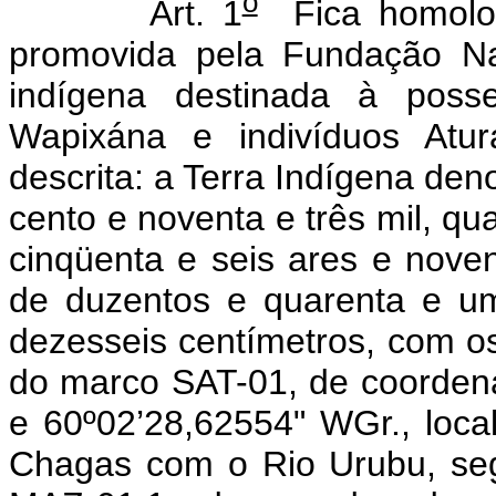
o
Art. 1
Fica homolog
promovida pela Fundação Na
indígena destinada à poss
Wapixána e indivíduos Atur
descrita: a Terra Indígena de
cento e noventa e três mil, qu
cinqüenta e seis ares e noven
de duzentos e quarenta e um
dezesseis centímetros, com os
do marco SAT-01, de coordena
e 60º02’28,62554" WGr., loca
Chagas com o Rio Urubu, seg