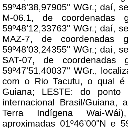
59º48’38,97905" WGr.; daí, s
M-06.1, de coordenadas g
59º48’12,33763" WGr.; daí, s
MAZ-7, de coordenadas ge
59º48’03,24355" WGr.; daí, s
SAT-07, de coordenadas g
59º47’51,40037" WGr., locali
com o Rio Tacutu, o qual é 
Guiana; LESTE: do ponto an
internacional Brasil/Guiana,
Terra Indígena Wai-Wái)
aproximadas 01º46’00"N e 5