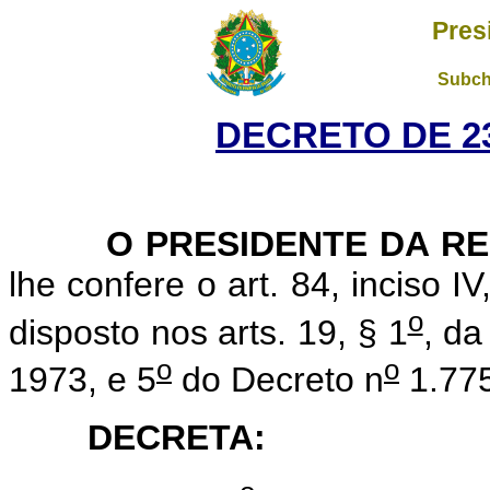
Pres
Subch
DECRETO DE 23
O PRESIDENTE DA RE
lhe confere o art. 84, inciso I
o
disposto nos arts. 19, § 1
, da
o
o
1973, e 5
do Decreto n
1.775
DECRETA: