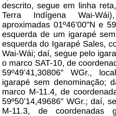
descrito, segue em linha reta
Terra Indígena Wai-Wái)
aproximadas 01º46’00"N e 59
esquerda de um igarapé sem
esquerda do Igarapé Sales, c
Wai-Wái; daí, segue pelo igar
o marco SAT-10, de coordenad
59º49’41,30806" WGr., loca
igarapé sem denominação; da
marco M-11.4, de coordenada
59º50’14,49686" WGr.; daí, s
M-11.3, de coordenadas g