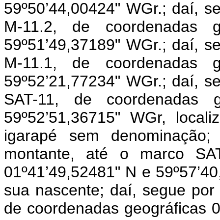
59º50’44,00424" WGr.; daí, s
M-11.2, de coordenadas g
59º51’49,37189" WGr.; daí, s
M-11.1, de coordenadas g
59º52’21,77234" WGr.; daí, s
SAT-11, de coordenadas g
59º52’51,36715" WGr, loca
igarapé sem denominação;
montante, até o marco SAT
01º41’49,52481" N e 59º57’40
sua nascente; daí, segue por
de coordenadas geográficas 0