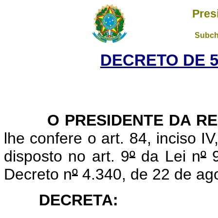
Pres
Subch
DECRETO DE 5
O PRESIDENTE DA REP
lhe confere o art. 84, inciso I
disposto no art. 9
º
da Lei n
º
9
Decreto n
º
4.340, de 22 de ag
DECRETA: