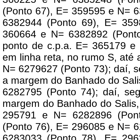
(Ponto 67), E= 359595 e N= 
6382944 (Ponto 69), E= 359
360664 e N= 6382892 (Ponto 7
ponto de c.p.a. E= 365179 e
em linha reta, no rumo S, até 
N= 6279627 (Ponto 73); daí, s
a margem do Banhado do Salis
6282795 (Ponto 74); daí, s
margem do Banhado do Salis, 
295791 e N= 6282896 (Pon
(Ponto 76), E= 296085 e N= 
6283033 (Ponto 78), E= 296