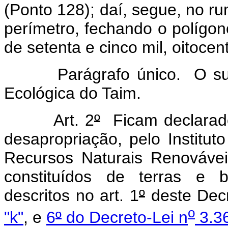
(Ponto 128); daí, segue, no rum
perímetro, fechando o polígo
de setenta e cinco mil, oitoce
Parágrafo único. O subsol
Ecológica do Taim.
Art. 2
º
Ficam declarados
desapropriação, pelo Institut
Recursos Naturais Renovávei
constituídos de terras e be
descritos no art. 1
º
deste Dec
o
"k"
, e
6
º
do Decreto-Lei n
3.36