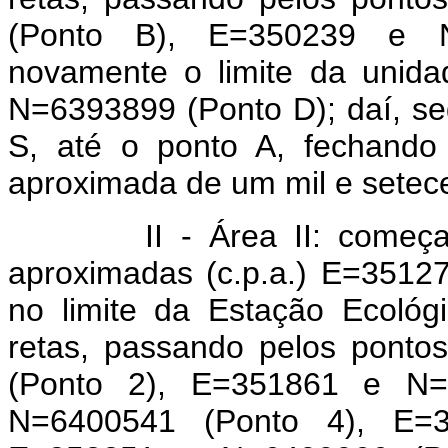
(Ponto B), E=350239 e N
novamente o limite da unid
N=6393899 (Ponto D); daí, se
S, até o ponto A, fechando
aproximada de um mil e setece
II - Área II: começa no
aproximadas (c.p.a.) E=3512
no limite da Estação Ecológ
retas, passando pelos pont
(Ponto 2), E=351861 e N=
N=6400541 (Ponto 4), E=