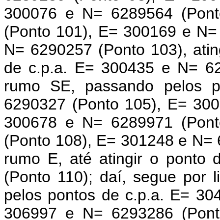
300076 e N= 6289564 (Pont
(Ponto 101), E= 300169 e N=
N= 6290257 (Ponto 103), ati
de c.p.a. E= 300435 e N= 62
rumo SE, passando pelos p
6290327 (Ponto 105), E= 30
300678 e N= 6289971 (Pont
(Ponto 108), E= 301248 e N= 
rumo E, até atingir o ponto
(Ponto 110); daí, segue por 
pelos pontos de c.p.a. E= 3
306997 e N= 6293286 (Pont