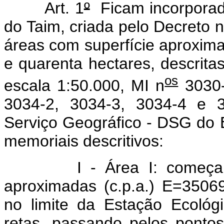
Art. 1
º
Ficam incorporada
do Taim, criada pelo Decreto 
áreas com superfície aproxima
e quarenta hectares, descritas
os
escala 1:50.000, MI n
3030-
3034-2, 3034-3, 3034-4 e 3
Serviço Geográfico - DSG do E
memoriais descritivos:
I - Área I: começa no 
aproximadas (c.p.a.) E=3506
no limite da Estação Ecológ
retas, passando pelos pont