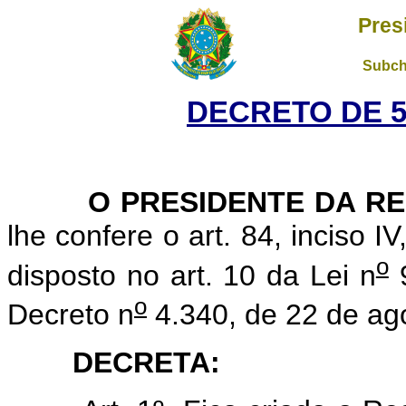
Pres
Subch
DECRETO DE 5
O PRESIDENTE DA REP
lhe confere o art. 84, inciso I
o
disposto no art. 10 da Lei n
9
o
Decreto n
4.340, de 22 de ag
DECRETA: