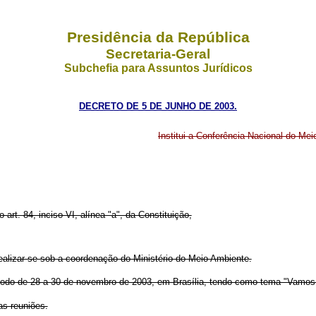
Presidência da República
Secretaria-Geral
Subchefia para Assuntos Jurídicos
DECRETO DE 5 DE JUNHO DE 2003.
Institui a Conferência Nacional do Mei
 art. 84, inciso VI, alínea "a", da Constituição,
realizar-se sob a coordenação do Ministério do Meio Ambiente.
eríodo de 28 a 30 de novembro de 2003, em Brasília, tendo como tema "Vamos 
as reuniões.