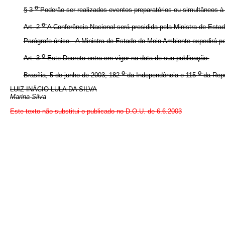
o
§ 3
Poderão ser realizados eventos preparatórios ou simultâneos à C
o
Art. 2
A Conferência Nacional será presidida pela Ministra de Esta
Parágrafo único. A Ministra de Estado do Meio Ambiente expedirá por
o
Art. 3
Este Decreto entra em vigor na data de sua publicação.
o
o
Brasília, 5 de junho de 2003; 182
da Independência e 115
da Repú
LUIZ INÁCIO LULA DA SILVA
Marina Silva
Este texto não substitui o publicado no D.O.U. de 6.6.2003