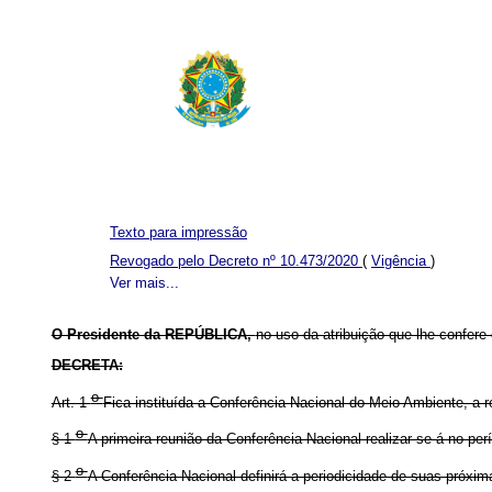
Texto para impressão
Revogado pelo Decreto nº 10.473/2020
(
Vigência
)
Ver mais...
O Presidente da REPÚBLICA,
no uso da atribuição que lhe confere o
DECRETA:
o
Art. 1
Fica instituída a Conferência Nacional do Meio Ambiente, a 
o
§ 1
A primeira reunião da Conferência Nacional realizar-se-á no p
o
§ 2
A Conferência Nacional definirá a periodicidade de suas próxim