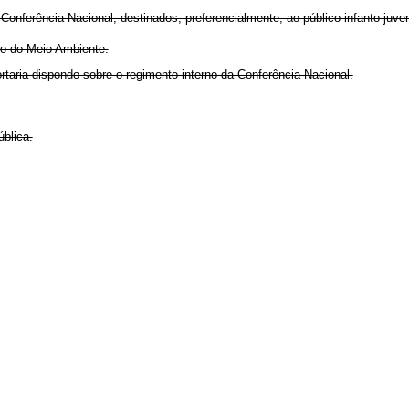
onferência Nacional, destinados, preferencialmente, ao público infanto-juven
do do Meio Ambiente.
taria dispondo sobre o regimento interno da Conferência Nacional.
blica.