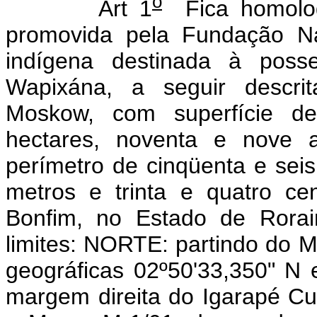
o
Art 1
Fica homolog
promovida pela Fundação Na
indígena destinada à poss
Wapixána, a seguir descri
Moskow, com superfície de
hectares, noventa e nove a
perímetro de cinqüenta e seis
metros e trinta e quatro ce
Bonfim, no Estado de Rorai
limites: NORTE: partindo do
geográficas 02º50'33,350" N 
margem direita do Igarapé Cu