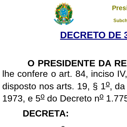
Pres
Subch
DECRETO DE 3
O PRESIDENTE DA RE
lhe confere o art. 84, inciso I
o
disposto nos arts. 19, § 1
, da
o
o
1973, e 5
do Decreto n
1.775
DECRETA: