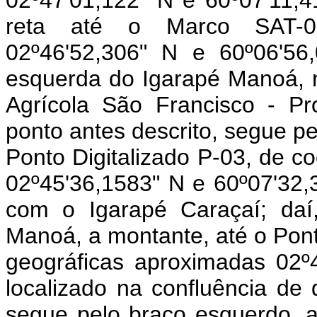
reta até o Marco SAT-02
02º46'52,306" N e 60º06'56
esquerda do Igarapé Manoá, n
Agrícola São Francisco - P
ponto antes descrito, segue p
Ponto Digitalizado P-03, de 
02º45'36,1583" N e 60º07'32,3
com o Igarapé Caraçaí; daí
Manoá, a montante, até o Pont
geográficas aproximadas 02º
localizado na confluência de
segue pelo braço esquerdo, 