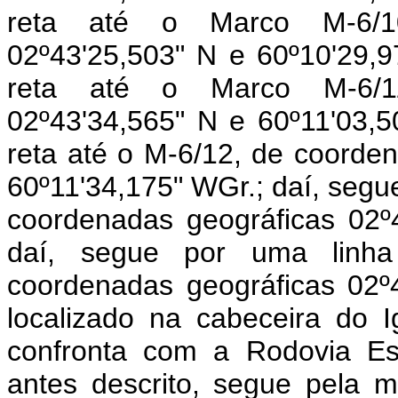
reta até o Marco M-6/10
02º43'25,503" N e 60º10'29,9
reta até o Marco M-6/11
02º43'34,565" N e 60º11'03,5
reta até o M-6/12, de coorde
60º11'34,175" WGr.; daí, segue
coordenadas geográficas 02º
daí, segue por uma linh
coordenadas geográficas 02º
localizado na cabeceira do I
confronta com a Rodovia E
antes descrito, segue pela 