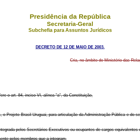
Presidência da República
Secretaria-Geral
Subchefia para Assuntos Jurídicos
DECRETO DE 12 DE MAIO DE 2003.
Cria, no âmbito do Ministério das Rela
ere o art. 84, inciso VI, alínea "a", da Constituição,
, o Projeto Brasil-Uruguai, para articulação da Administração Pública e do s
tegrada pelos Secretários-Executivos ou ocupantes de cargos equivalentes do
mente pelos membros que a integram.