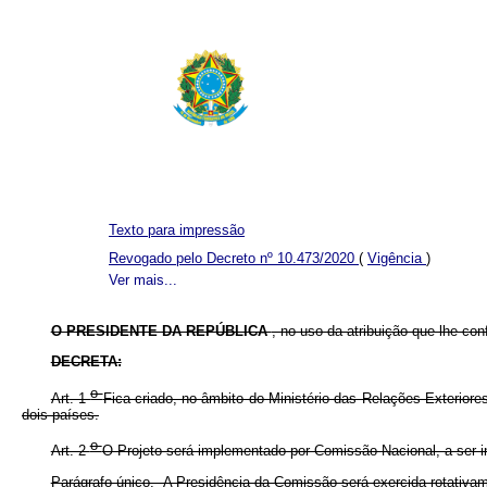
Texto para impressão
Revogado pelo Decreto nº 10.473/2020
(
Vigência
)
Ver mais...
O PRESIDENTE DA REPÚBLICA
, no uso da atribuição que lhe conf
DECRETA:
o
Art. 1
Fica criado, no âmbito do Ministério das Relações Exteriores
dois países.
o
Art. 2
O Projeto será implementado por Comissão Nacional, a ser in
Parágrafo único. A Presidência da Comissão será exercida rotativa