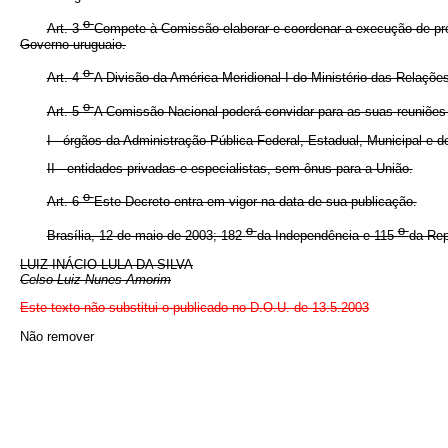
o
Art. 3
Compete à Comissão elaborar e coordenar a execução de progr
Governo uruguaio.
o
Art. 4
A Divisão da América Meridional I do Ministério das Relaçõ
o
Art. 5
A Comissão Nacional poderá convidar para as suas reuniões 
I - órgãos da Administração Pública Federal, Estadual, Municipal e do
II - entidades privadas e especialistas, sem ônus para a União.
o
Art. 6
Este Decreto entra em vigor na data de sua publicação.
o
o
Brasília, 12 de maio de 2003; 182
da Independência e 115
da Rep
LUIZ INÁCIO LULA DA SILVA
Celso Luiz Nunes Amorim
Este texto não substitui o publicado no D.O.U. de 13.5.2003
Não remover