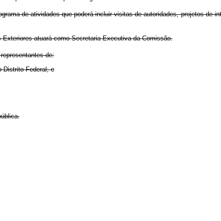
ama de atividades que poderá incluir visitas de autoridades, projetos de i
es Exteriores atuará como Secretaria-Executiva da Comissão.
representantes de:
 Distrito Federal; e
ública.