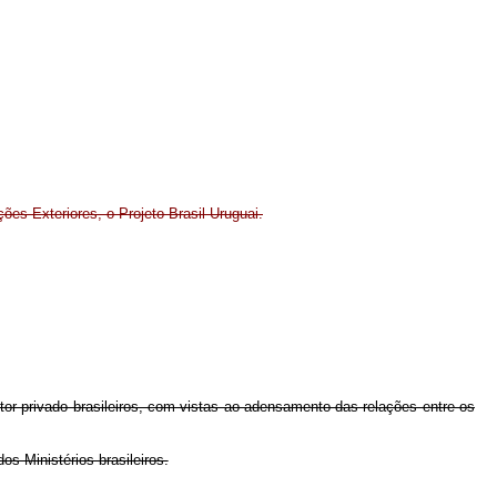
ções Exteriores, o Projeto Brasil-Uruguai.
etor privado brasileiros, com vistas ao adensamento das relações entre os
s Ministérios brasileiros.