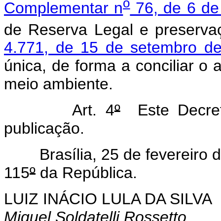
o
Complementar n
76, de 6 de
de Reserva Legal e preserva
4.771, de 15 de setembro de
única, de forma a conciliar 
meio ambiente.
Art. 4
º
Este Decret
publicação.
Brasília, 25 de fevereiro d
115
º
da República.
LUIZ INÁCIO LULA DA SILVA
Miguel Soldatelli Rossetto