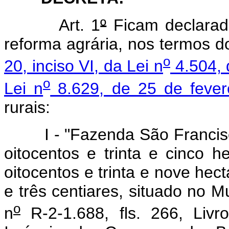
Art. 1
º
Ficam declarado
reforma agrária, nos termos 
o
20, inciso VI, da Lei n
4.504, 
o
Lei n
8.629, de 25 de fever
rurais:
I - "Fazenda São Francisco"
oitocentos e trinta e cinco h
oitocentos e trinta e nove hec
e três centiares, situado no M
o
n
R-2-1.688, fls. 266, Livr