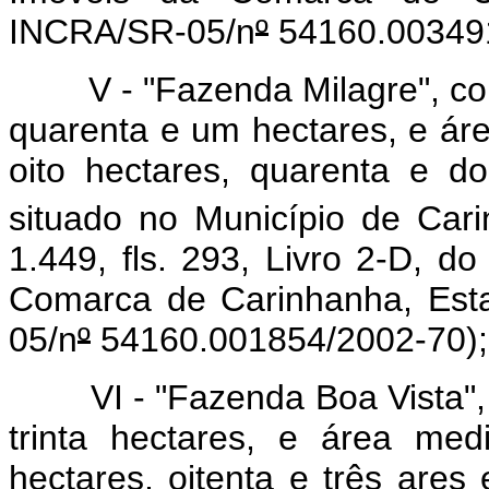
INCRA/SR-05/n
º
54160.003491
V - "Fazenda Milagre", com 
quarenta e um hectares, e áre
oito hectares, quarenta e do
situado no Município de Cari
1.449, fls. 293, Livro 2-D, d
Comarca de Carinhanha, Est
05/n
º
54160.001854/2002-70);
VI - "Fazenda Boa Vista", c
trinta hectares, e área med
hectares, oitenta e três ares