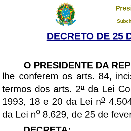
Pres
Subch
DECRETO DE 25 D
O PRESIDENTE DA REP
lhe conferem os arts. 84, inc
termos dos arts. 2
º
da Lei Co
o
1993, 18 e 20 da Lei n
4.504
o
da Lei n
8.629, de 25 de feve
DECRETA: