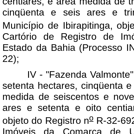
centiares, e área medida de t
cinqüenta e seis ares e tri
Município de Ibirapitinga, obj
Cartório de Registro de Im
Estado da Bahia (Processo 
22);
IV - "Fazenda Valmonte", c
setenta hectares, cinqüenta e
medida de seiscentos e nove
ares e setenta e oito centi
o
objeto do Registro n
R-32-692,
Imóveis da Comarca de U