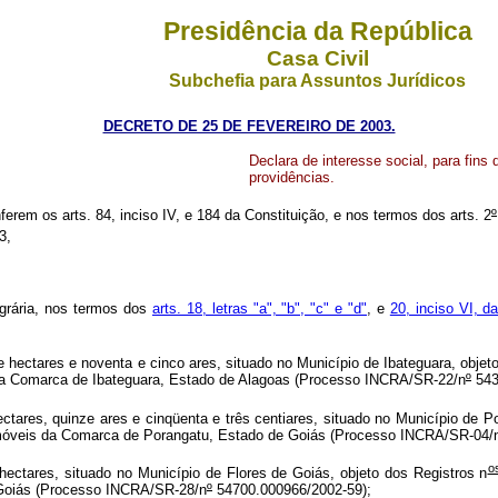
Presidência da República
Casa Civil
Subchefia para Assuntos Jurídicos
DECRETO DE 25 DE FEVEREIRO DE 2003.
Declara de interesse social, para fins
providências.
ferem os arts. 84, inciso IV, e 184 da Constituição, e nos termos dos arts. 2
º
3,
agrária, nos termos dos
arts. 18, letras "a", "b", "c" e "d"
, e
20, inciso VI, da
ectares e noventa e cinco ares, situado no Município de Ibateguara, objeto
eis da Comarca de Ibateguara, Estado de Alagoas (Processo INCRA/SR-22/n
º
543
res, quinze ares e cinqüenta e três centiares, situado no Município de Po
de Imóveis da Comarca de Porangatu, Estado de Goiás (Processo INCRA/SR-04/
o
ctares, situado no Município de Flores de Goiás, objeto dos Registros n
 Goiás (Processo INCRA/SR-28/n
º
54700.000966/2002-59);