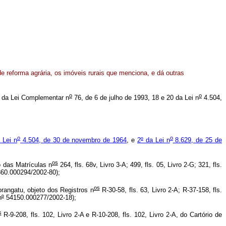
 de reforma agrária, os imóveis rurais que menciona, e dá outras
o
o
da Lei Complementar n
76, de 6 de julho de 1993, 18 e 20 da Lei n
4.504,
o
o
 Lei n
4.504, de 30 de novembro de 1964
, e
2
º
da Lei n
8.629, de 25 de
os
 das Matrículas n
264, fls. 68v, Livro 3-A; 499, fls. 05, Livro 2-G; 321, fls.
60.000294/2002-80);
os
rangatu, objeto dos Registros n
R-30-58, fls. 63, Livro 2-A; R-37-158, fls.
n
º
54150.000277/2002-18);
s
R-9-208, fls. 102, Livro 2-A e R-10-208, fls. 102, Livro 2-A, do Cartório de