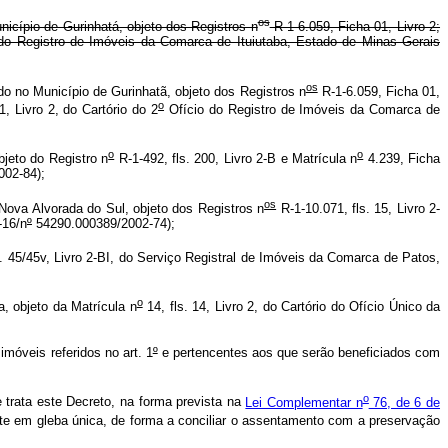
os
nicípio de Gurinhatá, objeto dos Registros n
R-1-6.059, Ficha 01, Livro 2;
io do Registro de Imóveis da Comarca de Ituiutaba, Estado de Minas Gerais
os
ado no Município de Gurinhatã, objeto dos Registros n
R-1-6.059, Ficha 01,
o
1, Livro 2, do Cartório do 2
Ofício do Registro de Imóveis da Comarca de
o
o
jeto do Registro n
R-1-492, fls. 200, Livro 2-B e Matrícula n
4.239, Ficha
02-84);
os
Nova Alvorada do Sul, objeto dos Registros n
R-1-10.071, fls. 15, Livro 2-
-16/n
º
54290.000389/2002-74);
. 45/45v, Livro 2-BI, do Serviço Registral de Imóveis da Comarca de Patos,
o
 objeto da Matrícula n
14, fls. 14, Livro 2, do Cartório do Ofício Único da
óveis referidos no art. 1
º
e pertencentes aos que serão beneficiados com
o
 trata este Decreto, na forma prevista na
Lei Complementar n
76, de 6 de
te em gleba única, de forma a conciliar o assentamento com a preservação