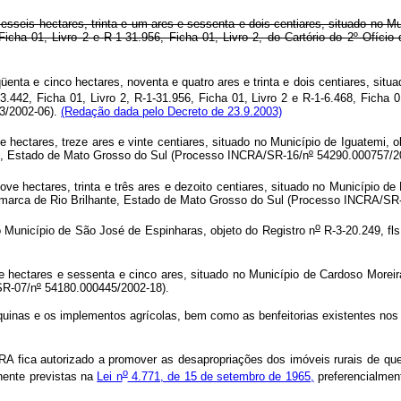
esseis hectares, trinta e um ares e sessenta e dois centiares, situado no Mu
, Ficha 01, Livro 2 e R-1-31.956, Ficha 01, Livro 2, do Cartório do 2º Ofíc
üenta e cinco hectares, noventa e quatro ares e trinta e dois centiares, situ
23.442, Ficha 01, Livro 2, R-1-31.956, Ficha 01, Livro 2 e R-1-6.468, Ficha 0
3/2002-06).
(Redação dada pelo Decreto de 23.9.2003)
ctares, treze ares e vinte centiares, situado no Município de Iguatemi, ob
emi, Estado de Mato Grosso do Sul (Processo INCRA/SR-16/n
º
54290.000757/20
ectares, trinta e três ares e dezoito centiares, situado no Município de 
 Comarca de Rio Brilhante, Estado de Mato Grosso do Sul (Processo INCRA/SR
o
unicípio de São José de Espinharas, objeto do Registro n
R-3-20.249, fls
ctares e sessenta e cinco ares, situado no Município de Cardoso Moreira,
SR-07/n
º
54180.000445/2002-18).
nas e os implementos agrícolas, bem como as benfeitorias existentes nos im
A fica autorizado a promover as desapropriações dos imóveis rurais de que
o
nente previstas na
Lei n
4.771, de 15 de setembro de 1965,
preferencialmen