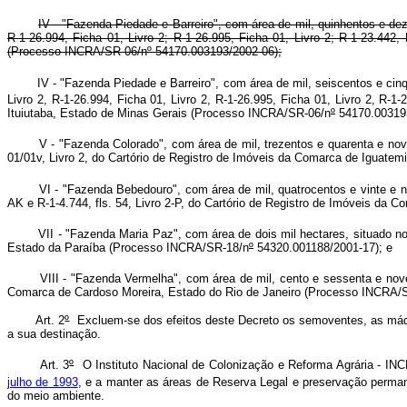
IV - "Fazenda Piedade e Barreiro", com área de mil, quinhentos e dez
R-1-26.994, Ficha 01, Livro 2; R-1-26.995, Ficha 01, Livro 2; R-1-23.442
(Processo INCRA/SR-06/nº 54170.003193/2002-06);
IV - "Fazenda Piedade e Barreiro", com área de mil, seiscentos e cinq
Livro 2, R-1-26.994, Ficha 01, Livro 2, R-1-26.995, Ficha 01, Livro 2, R-1-
Ituiutaba, Estado de Minas Gerais (Processo INCRA/SR-06/n
º
54170.00319
V - "Fazenda Colorado", com área de mil, trezentos e quarenta e nove he
01/01v, Livro 2, do Cartório de Registro de Imóveis da Comarca de Iguat
VI - "Fazenda Bebedouro", com área de mil, quatrocentos e vinte e nove h
AK e R-1-4.744, fls. 54, Livro 2-P, do Cartório de Registro de Imóveis da
VII - "Fazenda Maria Paz", com área de dois mil hectares, situado no M
Estado da Paraíba (Processo INCRA/SR-18/n
º
54320.001188/2001-17); e
VIII - "Fazenda Vermelha", com área de mil, cento e sessenta e nove he
Comarca de Cardoso Moreira, Estado do Rio de Janeiro (Processo INCRA/
Art. 2
º
Excluem-se dos efeitos deste Decreto os semoventes, as máqui
a sua destinação.
Art. 3
º
O Instituto Nacional de Colonização e Reforma Agrária - INCR
julho de 1993
, e a manter as áreas de Reserva Legal e preservação perma
do meio ambiente.