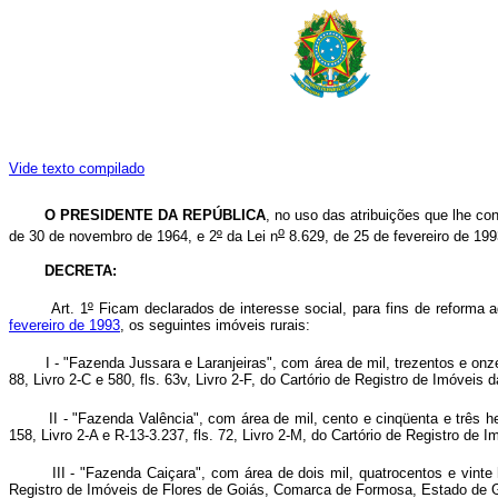
Vide texto compilado
O PRESIDENTE DA REPÚBLICA
, no uso das atribuições que lhe con
o
de 30 de novembro de 1964, e 2
º
da Lei n
8.629, de 25 de fevereiro de 199
DECRETA:
Art. 1
º
Ficam declarados de interesse social, para fins de reforma 
fevereiro de 1993
, os seguintes imóveis rurais:
I - "Fazenda Jussara e Laranjeiras", com área de mil, trezentos e onze h
88, Livro 2-C e 580, fls. 63v, Livro 2-F, do Cartório de Registro de Imóv
II - "Fazenda Valência", com área de mil, cento e cinqüenta e três hecta
158, Livro 2-A e R-13-3.237, fls. 72, Livro 2-M, do Cartório de Registro 
III - "Fazenda Caiçara", com área de dois mil, quatrocentos e vinte he
Registro de Imóveis de Flores de Goiás, Comarca de Formosa, Estado de