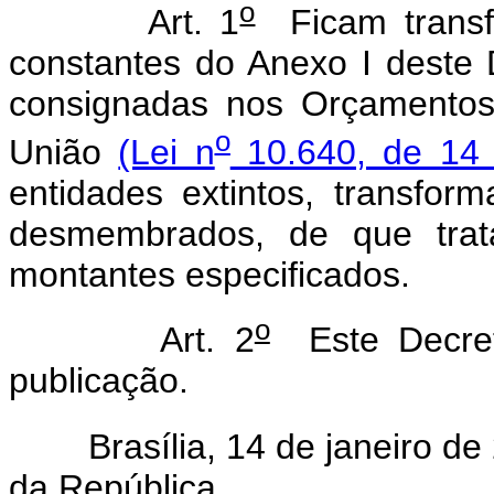
o
Art. 1
Ficam transfe
constantes do Anexo I deste 
consignadas nos Orçamentos
o
União
(Lei n
10.640, de 14 
entidades extintos, transform
desmembrados, de que trat
montantes especificados.
o
Art. 2
Este Decret
publicação.
Brasília, 14 de janeiro de 
da República.