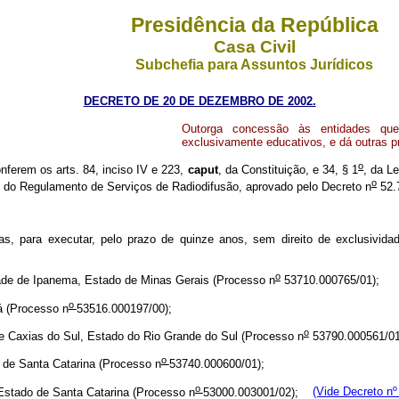
Presidência da República
Casa Civil
Subchefia para Assuntos Jurídicos
DECRETO DE 20 DE DEZEMBRO DE 2002.
Outorga concessão às entidades que
exclusivamente educativos, e dá outras p
o
onferem os arts. 84, inciso IV e 223,
caput
, da Constituição, e 34, § 1
, da Le
o
3 do Regulamento de Serviços de Radiodifusão, aprovado pelo Decreto n
52.7
, para executar, pelo prazo de quinze anos, sem direito de exclusividad
o
de Ipanema, Estado de Minas Gerais (Processo n
53710.000765/01);
o
 (Processo n
53516.000197/00);
o
xias do Sul, Estado do Rio Grande do Sul (Processo n
53790.000561/01
o
e Santa Catarina (Processo n
53740.000600/01);
o
tado de Santa Catarina (Processo n
53000.003001/02);
(Vide Decreto nº