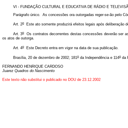
VI - FUNDAÇÃO CULTURAL E EDUCATIVA DE RÁDIO E TELEVISÃO L
Parágrafo único. As concessões ora outorgadas reger-se-ão pelo Có
o
Art. 2
Este ato somente produzirá efeitos legais após deliberação 
o
Art. 3
Os contratos decorrentes destas concessões deverão ser assi
os atos de outorga.
o
Art. 4
Este Decreto entra em vigor na data de sua publicação.
o
o
Brasília, 20 de dezembro de 2002; 181
da Independência e 114
da 
FERNANDO HENRIQUE CARDOSO
Juarez Quadros do Nascimento
Este texto não substitui o publicado no DOU de 23.12.2002