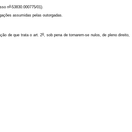
o
sso n
53830.000775/01).
igações assumidas pelas outorgadas.
o
ão de que trata o art. 2
, sob pena de tornarem-se nulos, de pleno direito,