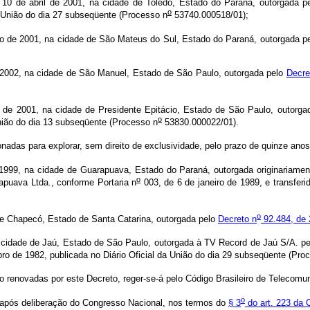
bril de 2001, na cidade de Toledo, Estado do Paraná, outorgada p
o
a União do dia 27 subseqüente (Processo n
53740.000518/01);
2001, na cidade de São Mateus do Sul, Estado do Paraná, outorgada p
, na cidade de São Manuel, Estado de São Paulo, outorgada pelo
Decre
001, na cidade de Presidente Epitácio, Estado de São Paulo, outorga
o
nião do dia 13 subseqüente (Processo n
53830.000022/01).
as para explorar, sem direito de exclusividade, pelo prazo de quinze anos,
999, na cidade de Guarapuava, Estado do Paraná, outorgada originariament
o
puava Ltda., conforme Portaria n
003, de 6 de janeiro de 1989, e transferi
o
 Chapecó, Estado de Santa Catarina, outorgada pelo
Decreto n
92.484, de 
idade de Jaú, Estado de São Paulo, outorgada à TV Record de Jaú S/A. p
bro de 1982, publicada no Diário Oficial da União do dia 29 subseqüente (Pro
o renovadas por este Decreto, reger-se-á pelo Código Brasileiro de Telecom
o
 após deliberação do Congresso Nacional, nos termos do
§ 3
do art. 223 da 