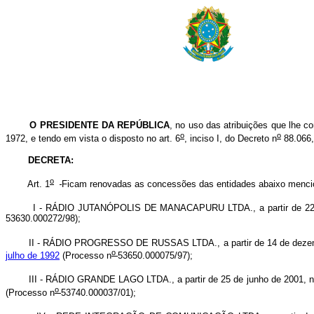
O PRESIDENTE DA REPÚBLICA
, no uso das atribuições que lhe co
o
o
1972, e tendo em vista o disposto no art. 6
, inciso I, do Decreto n
88.066,
DECRETA:
o
Art. 1
Ficam renovadas as concessões das entidades abaixo menciona
I - RÁDIO JUTANÓPOLIS DE MANACAPURU LTDA., a partir de 22 de d
53630.000272/98);
II - RÁDIO PROGRESSO DE RUSSAS LTDA., a partir de 14 de dezembro 
o
julho de 1992
(Processo n
53650.000075/97);
III - RÁDIO GRANDE LAGO LTDA., a partir de 25 de junho de 2001, na 
o
(Processo n
53740.000037/01);