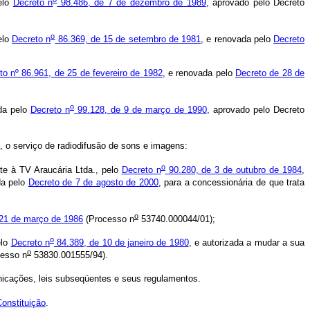
elo
Decreto n
98.486, de 7 de dezembro de 1989
, aprovado pelo Decreto
o
elo
Decreto n
86.369, de 15 de setembro de 1981
, e renovada pelo
Decreto
to nº 86.961, de 25 de fevereiro de 1982
, e renovada pelo
Decreto de 28 de
o
da pelo
Decreto n
99.128, de 9 de março de 1990
, aprovado pelo Decreto
 o serviço de radiodifusão de sons e imagens:
o
e à TV Araucária Ltda., pelo
Decreto n
90.280, de 3 de outubro de 1984
,
da pelo
Decreto de 7 de agosto de 2000
, para a concessionária de que trata
o
21 de março de 1986
(Processo n
53740.000044/01);
o
elo
Decreto n
84.389, de 10 de janeiro de 1980
, e autorizada a mudar a sua
o
cesso n
53830.001555/94).
unicações, leis subseqüentes e seus regulamentos.
Constituição
.