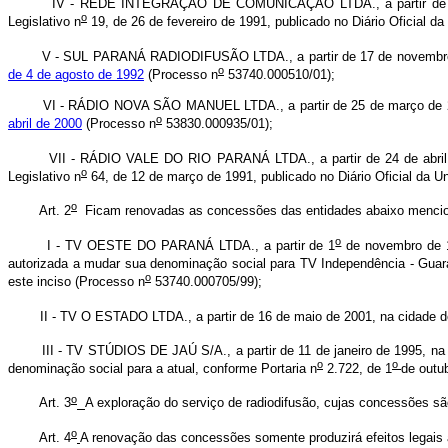
IV - REDE INTEGRAÇÃO DE COMUNICAÇÃO LTDA., a partir de 10 de a
o
Legislativo n
19, de 26 de fevereiro de 1991, publicado no Diário Oficial d
V - SUL PARANÁ RADIODIFUSÃO LTDA., a partir de 17 de novembro de 
o
de 4 de agosto de 1992
(Processo n
53740.000510/01);
VI - RÁDIO NOVA SÃO MANUEL LTDA., a partir de 25 de março de 2002
o
abril de 2000
(Processo n
53830.000935/01);
VII - RÁDIO VALE DO RIO PARANÁ LTDA., a partir de 24 de abril de 2
o
Legislativo n
64, de 12 de março de 1991, publicado no Diário Oficial da U
o
Art. 2
Ficam renovadas as concessões das entidades abaixo mencionad
o
I - TV OESTE DO PARANÁ LTDA., a partir de 1
de novembro de 1
autorizada a mudar sua denominação social para TV Independência - Guara
o
este inciso (Processo n
53740.000705/99);
II - TV O ESTADO LTDA., a partir de 16 de maio de 2001, na cidade de
III - TV STÚDIOS DE JAÚ S/A., a partir de 11 de janeiro de 1995, na c
o
o
denominação social para a atual, conforme Portaria n
2.722, de 1
de outu
o
Art. 3
A exploração do serviço de radiodifusão, cujas concessões sã
o
Art. 4
A renovação das concessões somente produzirá efeitos legais