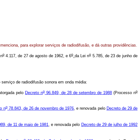
nciona, para explorar serviços de radiodifusão, e dá outras providências.
o
o
o
 n
4.117, de 27 de agosto de 1962, e 6
da Lei n
5.785, de 23 de junho de
 serviço de radiodifusão sonora em onda média:
o
o
torgada pelo
Decreto n
96.849, de 28 de setembro de 1988
(Processo n
o
o n
78.843, de 26 de novembro de 1976
, e renovada pelo
Decreto de 29 de
89, de 11 de maio de 1981
, e renovada pelo
Decreto de 29 de julho de 1992
o