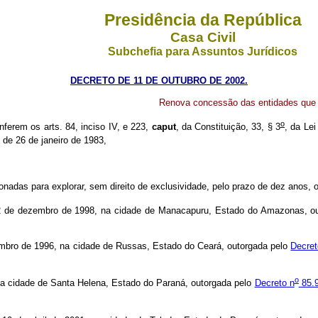
Presidência da República
Casa Civil
Subchefia para Assuntos Jurídicos
DECRETO DE 11 DE OUTUBRO DE 2002.
Renova concessão das entidades que me
o
nferem os arts. 84, inciso IV, e 223,
caput
, da Constituição, 33, § 3
, da Lei
 de 26 de janeiro de 1983,
das para explorar, sem direito de exclusividade, pelo prazo de dez anos, o
ezembro de 1998, na cidade de Manacapuru, Estado do Amazonas, ou
de 1996, na cidade de Russas, Estado do Ceará, outorgada pelo
Decret
o
cidade de Santa Helena, Estado do Paraná, outorgada pelo
Decreto n
85.9