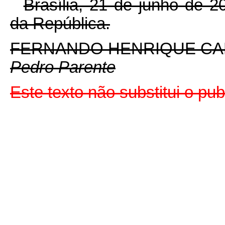
Brasília, 21 de junho de 
da República.
FERNANDO HENRIQUE C
Pedro Parente
Este texto não substitui o p