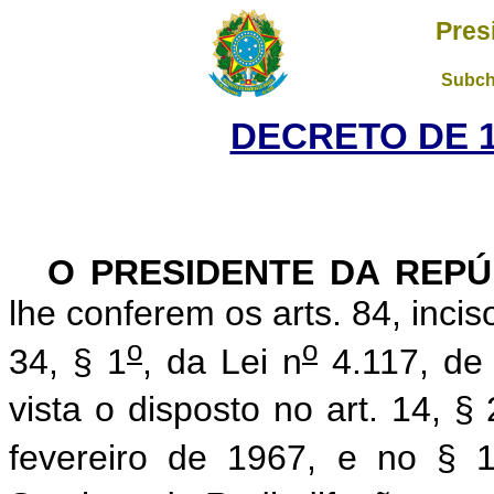
Pres
Subch
DECRETO DE 1º
O PRESIDENTE DA REPÚ
lhe conferem os arts. 84, incis
o
o
34, § 1
, da Lei n
4.117, de
vista o disposto no art. 14, § 
fevereiro de 1967, e no § 