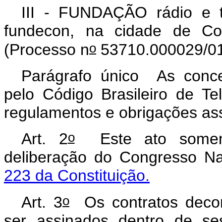
III - FUNDAÇÃO rádio e t
fundecon, na cidade de Co
o
(Processo n
53710.000029/01
Parágrafo único As conce
pelo Código Brasileiro de Te
regulamentos e obrigações as
o
Art. 2
Este ato somente
deliberação do Congresso N
223 da Constituição.
o
Art. 3
Os contratos decor
ser assinados dentro de se