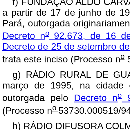
f) FUNDAÇÃO ALDO CAR
a partir de 17 de junho de 1
Pará, outorgada originariame
o
Decreto n
92.673, de 16 de
Decreto de 25 de setembro d
o
trata este inciso (Processo n
5
g) RÁDIO RURAL DE GUAR
março de 1995, na cidade d
o
outorgada pelo
Decreto n
9
o
(Processo n
53730.000519/94
h) RÁDIO DIFUSORA COL