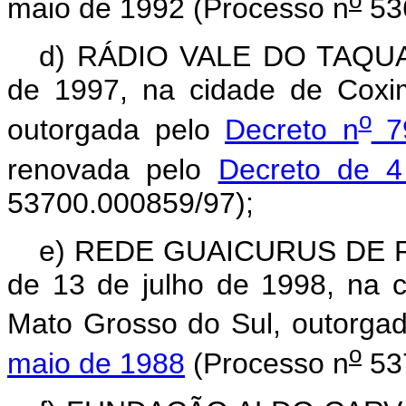
maio de 1992 (Processo n
53
d) RÁDIO VALE DO TAQUARI
de 1997, na cidade de Coxi
o
outorgada pelo
Decreto n
79
renovada pelo
Decreto de 4
53700.000859/97);
e) REDE GUAICURUS DE RÁ
de 13 de julho de 1998, na 
Mato Grosso do Sul, outorga
o
maio de 1988
(Processo n
53