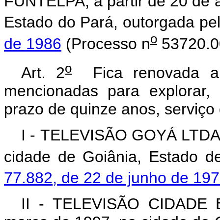
FUNTELPA, a partir de 20 de 
Estado do Pará, outorgada pe
o
de 1986
(Processo n
53720.0
o
Art. 2
Fica renovada a 
mencionadas para explorar, 
prazo de quinze anos, serviço
I - TELEVISÃO GOYÁ LTDA., 
cidade de Goiânia, Estado d
77.882, de 22 de junho de 19
II - TELEVISÃO CIDADE B