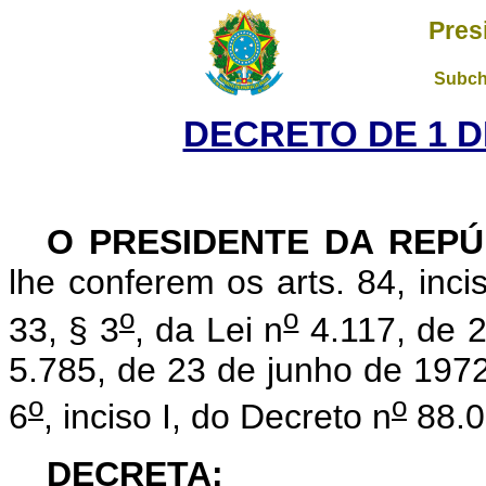
Pres
Subch
DECRETO DE 1 D
O PRESIDENTE DA REPÚ
lhe conferem os arts. 84, inci
o
o
33, § 3
, da Lei n
4.117, de 2
5.785, de 23 de junho de 1972,
o
o
6
, inciso I, do Decreto n
88.0
DECRETA: