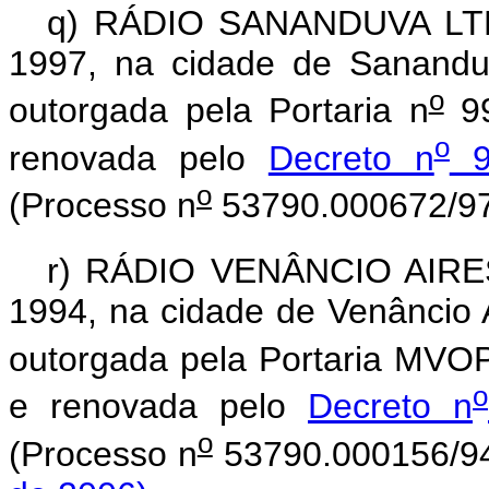
q) RÁDIO SANANDUVA LTDA
1997, na cidade de Sanandu
o
outorgada pela Portaria n
99
o
renovada pelo
Decreto n
9
o
(Processo n
53790.000672/97
r) RÁDIO VENÂNCIO AIRES 
1994, na cidade de Venâncio 
outorgada pela Portaria MVO
o
e renovada pelo
Decreto n
o
(Processo n
53790.000156/9