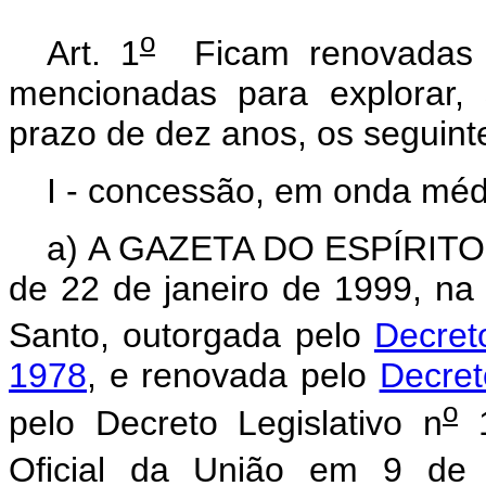
o
Art. 1
Ficam renovadas a
mencionadas para explorar, 
prazo de dez anos, os seguint
I - concessão, em onda méd
a) A GAZETA DO ESPÍRITO 
de 22 de janeiro de 1999, na 
Santo, outorgada pelo
Decret
1978
, e renovada pelo
Decret
o
pelo Decreto Legislativo n
1
Oficial da União em 9 de