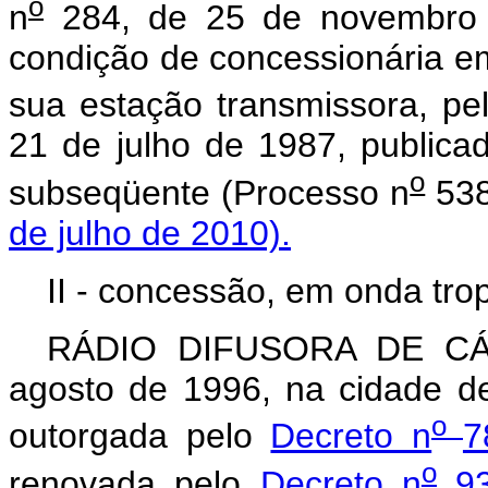
o
n
284, de 25 de novembro d
condição de concessionária e
sua estação transmissora, pe
21 de julho de 1987, publica
o
subseqüente (Processo n
538
de julho de 2010).
II - concessão, em onda trop
RÁDIO DIFUSORA DE CÁC
agosto de 1996, na cidade d
o
outorgada pelo
Decreto n
7
o
renovada pelo
Decreto n
93