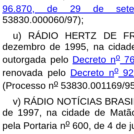
96.870, de 29 de set
53830.000060/97);
u) RÁDIO HERTZ DE FRA
dezembro de 1995, na cidad
o
outorgada pelo
Decreto n
76
o
renovada pelo
Decreto n
92.
o
(Processo n
53830.001169/95
v) RÁDIO NOTÍCIAS BRASILE
de 1997, na cidade de Matã
o
pela Portaria n
600, de 4 de j