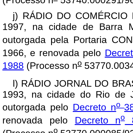
(Processo n
53740.000291/96
j) RÁDIO DO COMÉRCIO LT
1997, na cidade de Barra M
outorgada pela Portaria CO
1966, e renovada pelo
Decre
o
1988
(Processo n
53770.0034
l) RÁDIO JORNAL DO BRASIL
1993, na cidade do Rio de J
o
outorgada pelo
Decreto n
3
o
renovada pelo
Decreto n
8
o