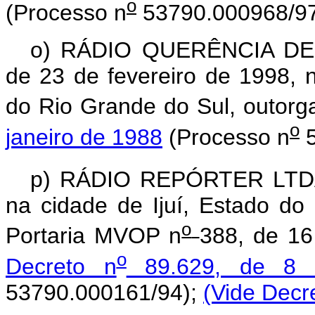
o
(Processo n
53790.000968/97
o) RÁDIO QUERÊNCIA DE 
de 23 de fevereiro de 1998, 
do Rio Grande do Sul, outor
o
janeiro de 1988
(Processo n
5
p) RÁDIO REPÓRTER LTDA.,
na cidade de Ijuí, Estado do
o
Portaria MVOP n
388, de 16
o
Decreto n
89.629, de 8 
53790.000161/94);
(Vide Decr