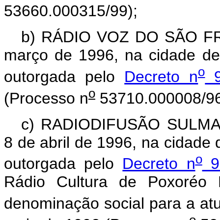
53660.000315/99);
b) RÁDIO VOZ DO SÃO FRA
março de 1996, na cidade de
o
outorgada pelo
Decreto n
9
o
(Processo n
53710.000008/96
c) RADIODIFUSÃO SULMAT
8 de abril de 1996, na cidade
o
outorgada pelo
Decreto n
92
Rádio Cultura de Poxoréo 
denominação social para a atu
o