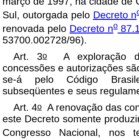
março de 1997, na cidade de
Sul, outorgada pelo
Decreto n
o
renovada pelo
Decreto n
87.1
53700.002728/96).
o
Art. 3
A exploração do 
concessões e autorizações são
se-á pelo Código Brasile
subseqüentes e seus regulam
o
Art. 4
A renovação das conc
este Decreto somente produzir
Congresso Nacional, nos