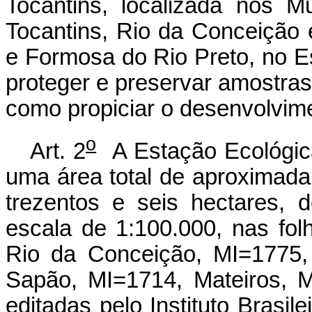
Tocantins, localizada nos M
Tocantins, Rio da Conceição 
e Formosa do Rio Preto, no E
proteger e preservar amostra
como propiciar o desenvolvime
o
Art. 2
A Estação Ecológica Serra Geral do Tocantins abrange uma área total de aproximadamente setecentos e dezesseis mil e trezentos e seis hectares, descrita nas cartas topográficas de escala de 1:100.000, nas folhas da Serra do Cinzeiro, MI=1713, Rio da Conceição, MI=1775, Serra da Jalapinha, MI=1647, Rio Sapão, MI=1714, Mateiros, MI=1715, e Rio do Santo, MI=1776, editadas pelo Instituto Brasileiro de Geografia e Estatística-IBGE; nas folhas Rio Soninho, MI=1746, Serra Negra, MI=1774, e Mata Nova, MI=1712, editadas pela Diretoria do Serviço Geográfico do Exército-DSG; e na folha São Marcelo, MI=1777, editada pela Superintendência de Desenvolvimento do Nordeste-SUDENE, com a seguinte descrição: inicia-se na nascente do córrego Brejo Angelim, afluente do Rio Novo, no Ponto 01, de coordenadas planas aproximadas E=284.287m e N=8.843.055m; daí, segue por uma linha reta, até a nascente do Brejo Vertente, de coordenadas planas aproximadas E=270.195m e N=8.844.678m, que formam o Ponto 02; daí, segue pela margem direita do córrego Brejo Vertente, no sentido nascente-foz, até sua foz com o córrego Brejo Suruá, no Ponto 03, de coordenadas planas aproximadas E=265.598m e N=8.840.643m; daí, segue pela margem direita do Córrego Vertente, até a confluência com o Rio Vermelho, de coordenadas planas aproximadas E=263.027m e N=8.841.601m, que formam o Ponto 04; daí, segue pela margem esquerda do Rio Vermelho, até a confluência com um de seus afluentes, de coordenadas planas aproximadas E=263.776m e N=8.835.474m, que formam o Ponto 05; daí, segue pela margem esquerda deste córrego, até a sua nascente, de coordenadas planas aproximadas E=258.596m e N=8.826.565m, que formam o Ponto 06; daí, segue em linha reta, com azimute de 120º, por uma distância aproximada de 4.600 metros, até a nascente do córrego Brejo Aroeira, de coordenadas planas aproximadas E=261.211m e N=8.825.174m, que formam o Ponto 07; daí, segue pela margem direita do córrego Brejo Aroeira, até a sua confluência com o Rio Ponte Alta Pequena, de coordenadas planas aproximadas E=260.244m e N=8.817.874m, que formam o Ponto 08; daí, segue pela margem esquerda do Rio Ponte Alta Pequena, até a confluência do Rio Ponte Alta com o Córrego Porteira, de coordenadas planas aproximadas E=257.848m e N=8.816.116m, que formam o Ponto 09; daí, segue pela margem esquerda do Rio Ponte Alta, até a confluência com o Córrego Porteira, de coordenadas planas aproximadas E=258.103m e N=8.814.322m, que formam o Ponto 10; daí, segue pela margem esquerda do Córrego Porteira, até a confluência com um de seus afluentes, de coordenadas planas aproximadas E=256.163m e N=8.808.680m, que formam o Ponto 11; daí, segue por este afluente, até a sua nascente, de coordenadas planas aproximadas E=257.487m e N=8.805.162m, que formam o Ponto 12; daí, segue em linha reta, até a nascente de um dos afluentes do Córrego Fazendinha, de coordenadas planas aproximadas E=258.293m e N=8.803.698m, que formam o Ponto 13; daí, segue pela margem direita desse córrego, até a confluência com o Córrego Fazendinha, de coordenadas planas aproximadas E=261.761m e N=8.804.649m, que formam o Ponto 14; daí, segue pela margem direita do Córrego Fazendinha, até a sua confluência com o Rio Ponte Alta, de coordenadas planas aproximadas E=262.543m e N=8.806.779m, que formam o Ponto 15; daí, segue pela margem esquerda do Rio Ponte Alta, até a confluência com o Brejo do Cedro, de coordenadas planas aproximadas E=265.750m e N=8.804.720m, que formam o Ponto 16; daí, segue pela margem esquerda do Rio Ponte Alta, até a sua confluência com o Brejo da Cobra, de coordenadas planas aproximadas E=267.