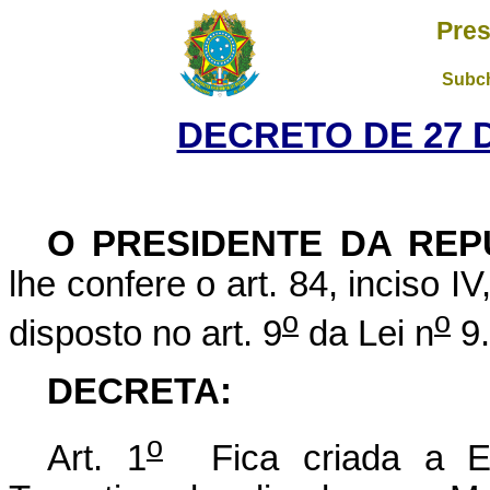
Pres
Subch
DECRETO DE 27 
O PRESIDENTE DA REP
lhe confere o art. 84, inciso I
o
o
disposto no art. 9
da Lei n
9.
DECRETA:
o
Art. 1
Fica criada a Es