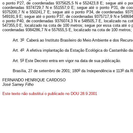
o ponto P27, de coordenadas 9375625,5 N e 552423,8 E; segue até o po
coordenadas 9374729,7 N e 551557,0 E; segue até o ponto P31, de coo
9375200,7 N e 550241,7 E; segue até o ponto P34, de coordenadas 937
549191,9 E; segue até o ponto P37, de coordenadas 9375717,9 N e 548694
o ponto P40, de coordenadas 9376074,3 N e 548505,7 E, localizado na co
547355,0 E, localizado na cota de 100 metros; segue por essa cota até 
coordenadas 9384286,7 N e 557655,5 E, localizado na cota de 100 metros; se
o
Art. 3
Caberá ao Instituto Brasileiro do Meio Ambiente e dos Recur
o
Art. 4
A efetiva implantação da Estação Ecológica do Castanhão dar-
o
Art. 5
Este Decreto entra em vigor na data de sua publicação.
o
o
Brasília, 27 de setembro de 2001; 180
da Independência e 113
da R
FERNANDO HENRIQUE CARDOSO
José Sarney Filho
Este texto não substitui o publicado no DOU 28.9.2001