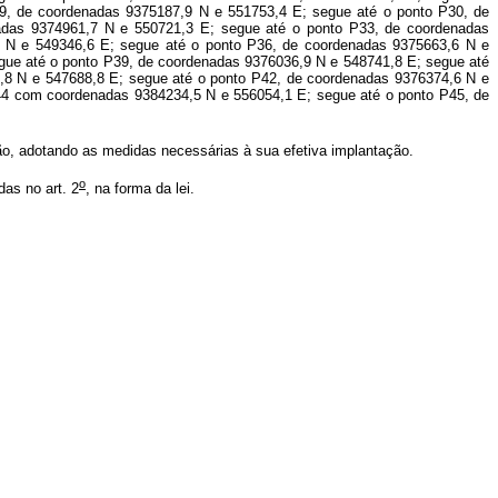
9, de coordenadas 9375187,9 N e 551753,4 E; segue até o ponto P30, de
adas 9374961,7 N e 550721,3 E; segue até o ponto P33, de coordenadas
 N e 549346,6 E; segue até o ponto P36, de coordenadas 9375663,6 N e
gue até o ponto P39, de coordenadas 9376036,9 N e 548741,8 E; segue até
5,8 N e 547688,8 E; segue até o ponto P42, de coordenadas 9376374,6 N e
P44 com coordenadas 9384234,5 N e 556054,1 E; segue até o ponto P45, de
o, adotando as medidas necessárias à sua efetiva implantação.
o
as no art. 2
, na forma da lei.