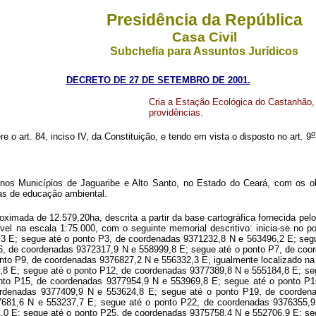
Presidência da República
Casa Civil
Subchefia para Assuntos Jurídicos
DECRETO DE 27 DE SETEMBRO DE 2001.
Cria a Estação Ecológica do Castanhão, 
providências.
o
e o art. 84, inciso IV, da Constituição, e tendo em vista o disposto no art. 9
os Municípios de Jaguaribe e Alto Santo, no Estado do Ceará, com os obj
mas de educação ambiental.
ximada de 12.579,20ha, descrita a partir da base cartográfica fornecida pe
el na escala 1:75.000, com o seguinte memorial descritivo: inicia-se no p
3 E; segue até o ponto P3, de coordenadas 9371232,8 N e 563496,2 E; seg
6, de coordenadas 9372317,9 N e 558999,8 E; segue até o ponto P7, de coo
onto P9, de coordenadas 9376827,2 N e 556332,3 E, igualmente localizado na
,8 E; segue até o ponto P12, de coordenadas 9377389,8 N e 555184,8 E; se
nto P15, de coordenadas 9377954,9 N e 553969,8 E; segue até o ponto P1
rdenadas 9377409,9 N e 553624,8 E; segue até o ponto P19, de coorden
7681,6 N e 553237,7 E; segue até o ponto P22, de coordenadas 9376355,9
,0 E; segue até o ponto P25, de coordenadas 9375758,4 N e 552706,9 E; se