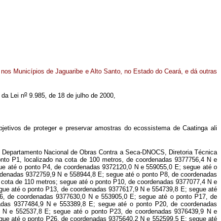
nos Municípios de Jaguaribe e Alto Santo, no Estado do Ceará, e dá outras
o
da Lei n
9.985, de 18 de julho de 2000,
etivos de proteger e preservar amostras do ecossistema de Caatinga ali
lo Departamento Nacional de Obras Contra a Seca-DNOCS, Diretoria Técnica
onto P1, localizado na cota de 100 metros, de coordenadas 9377756,4 N e
ue até o ponto P4, de coordenadas 9372120,0 N e 559055,0 E; segue até o
rdenadas 9372759,9 N e 558944,8 E; segue até o ponto P8, de coordenadas
 cota de 110 metros; segue até o ponto P10, de coordenadas 9377077,4 N e
gue até o ponto P13, de coordenadas 9377617,9 N e 554739,8 E; segue até
6, de coordenadas 9377630,0 N e 553905,0 E; segue até o ponto P17, de
adas 9377484,9 N e 553389,8 E; segue até o ponto P20, de coordenadas
 N e 552537,8 E; segue até o ponto P23, de coordenadas 9376439,9 N e
gue até o ponto P26, de coordenadas 9375640,2 N e 552599,5 E; segue até