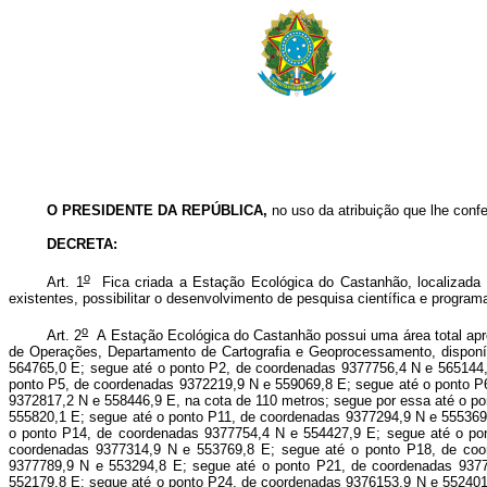
O PRESIDENTE DA REPÚBLICA,
no uso da atribuição que lhe confer
DECRETA:
o
Art. 1
Fica criada a Estação Ecológica do Castanhão, localizada n
existentes, possibilitar o desenvolvimento de pesquisa científica e progra
o
Art. 2
A Estação Ecológica do Castanhão possui uma área total apro
de Operações, Departamento de Cartografia e Geoprocessamento, disponív
564765,0 E; segue até o ponto P2, de coordenadas 9377756,4 N e 565144,
ponto P5, de coordenadas 9372219,9 N e 559069,8 E; segue até o ponto P
9372817,2 N e 558446,9 E, na cota de 110 metros; segue por essa até o p
555820,1 E; segue até o ponto P11, de coordenadas 9377294,9 N e 555369
o ponto P14, de coordenadas 9377754,4 N e 554427,9 E; segue até o po
coordenadas 9377314,9 N e 553769,8 E; segue até o ponto P18, de coo
9377789,9 N e 553294,8 E; segue até o ponto P21, de coordenadas 937
552179,8 E; segue até o ponto P24, de coordenadas 9376153,9 N e 552401