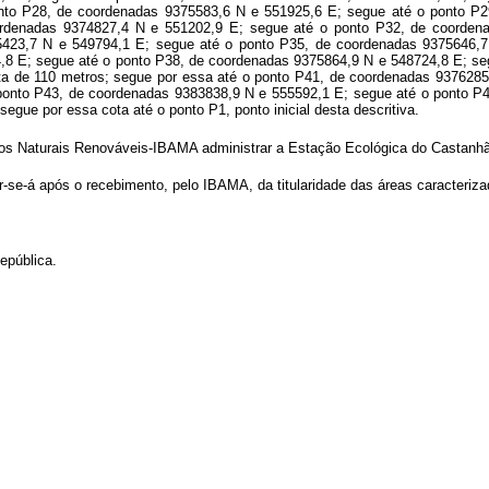
nto P28, de coordenadas 9375583,6 N e 551925,6 E; segue até o ponto P2
rdenadas 9374827,4 N e 551202,9 E; segue até o ponto P32, de coorden
5423,7 N e 549794,1 E; segue até o ponto P35, de coordenadas 9375646,7
,8 E; segue até o ponto P38, de coordenadas 9375864,9 N e 548724,8 E; se
ta de 110 metros; segue por essa até o ponto P41, de coordenadas 937628
o ponto P43, de coordenadas 9383838,9 N e 555592,1 E; segue até o ponto 
gue por essa cota até o ponto P1, ponto inicial desta descritiva.
sos Naturais Renováveis-IBAMA administrar a Estação Ecológica do Castanhã
se-á após o recebimento, pelo IBAMA, da titularidade das áreas caracterizad
epública.