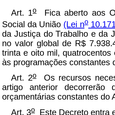
o
Art. 1
Fica aberto aos Or
o
Social da União
(Lei n
10.171
da Justiça do Trabalho e da Ju
no valor global de R$ 7.938.
trinta e oito mil, quatrocentos
às programações constantes d
o
Art. 2
Os recursos necess
artigo anterior decorrerão
orçamentárias constantes do A
o
Art. 3
Este Decreto entra e