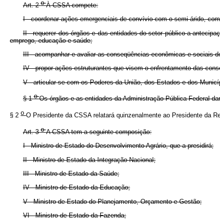
o
Art. 2
À CSSA compete:
I - coordenar ações emergenciais de convívio com o semi-árido, com 
II - requerer dos órgãos e das entidades do setor público a antecip
emprego, educação e saúde;
III - acompanhar e avaliar as conseqüências econômicas e sociais d
IV - propor ações estruturantes que visem o enfrentamento das con
V - articular-se com os Poderes da União, dos Estados e dos Municíp
o
§ 1
Os órgãos e as entidades da Administração Pública Federal da
o
§ 2
O Presidente da CSSA relatará quinzenalmente ao Presidente da Re
o
Art. 3
A CSSA tem a seguinte composição:
I - Ministro de Estado do Desenvolvimento Agrário, que a presidirá;
II - Ministro de Estado da Integração Nacional;
III - Ministro de Estado da Saúde;
IV - Ministro de Estado da Educação;
V - Ministro de Estado do Planejamento, Orçamento e Gestão;
VI - Ministro de Estado da Fazenda;