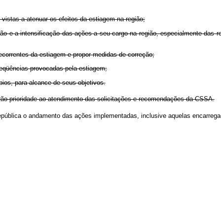
vistas a atenuar os efeitos da estiagem na região;
ação e a intensificação das ações a seu cargo na região, especialmente das 
ecorrentes da estiagem e propor medidas de correção;
seqüências provocadas pela estiagem;
ios, para alcance de seus objetivos.
rão prioridade ao atendimento das solicitações e recomendações da CSSA.
pública o andamento das ações implementadas, inclusive aquelas encarregad