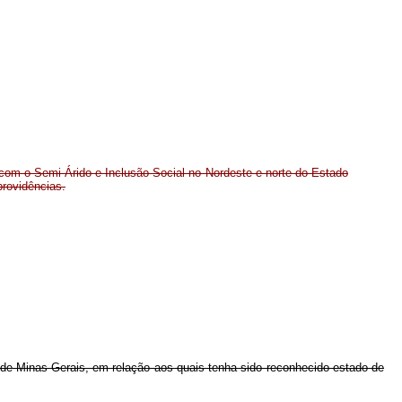
 com o Semi-Árido e Inclusão Social no Nordeste e norte do Estado
providências.
 de Minas Gerais, em relação aos quais tenha sido reconhecido estado de