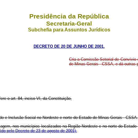
Presidência da República
Secretaria-Geral
Subchefia para Assuntos Jurídicos
DECRETO DE 20 DE JUNHO DE 2001.
Cria a Comissão Setorial de Convívio
de Minas Gerais - CSSA, e dá outras 
ere o art. 84, inciso VI, da Constituição,
do e Inclusão Social no Nordeste e norte do Estado de Minas Gerais - CSSA.
tiagem, nos municípios localizados na Região Nordeste e no norte do Estado
uído pelo Decreto de 23 de agosto de 2001).