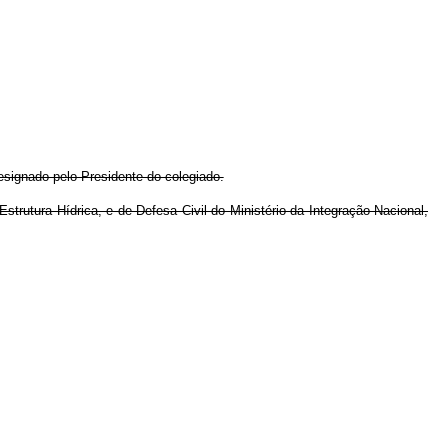
signado pelo Presidente do colegiado.
trutura Hídrica, e de Defesa Civil do Ministério da Integração Nacional,