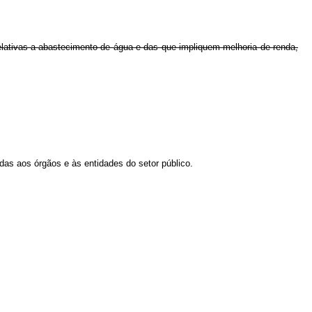
relativas a abastecimento de água e das que impliquem melhoria de renda,
as aos órgãos e às entidades do setor público.