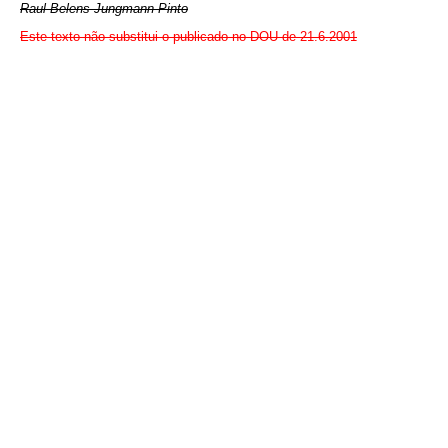
Raul Belens Jungmann Pinto
Este texto não substitui o publicado no DOU de 21.6.2001