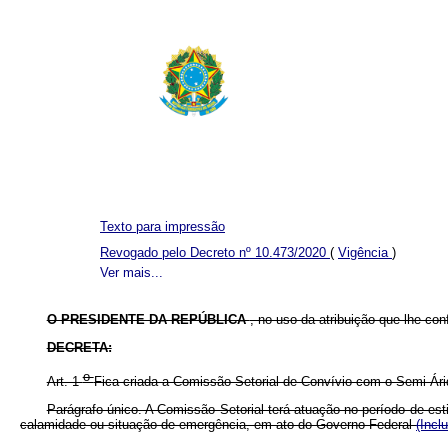
Texto para impressão
Revogado pelo Decreto nº 10.473/2020
(
Vigência
)
Ver mais...
O PRESIDENTE DA REPÚBLICA
, no uso da atribuição que lhe conf
DECRETA:
o
Art. 1
Fica criada a Comissão Setorial de Convívio com o Semi-Ári
Parágrafo único. A Comissão Setorial terá atuação no período de es
calamidade ou situação de emergência, em ato do Governo Federal
(Incl