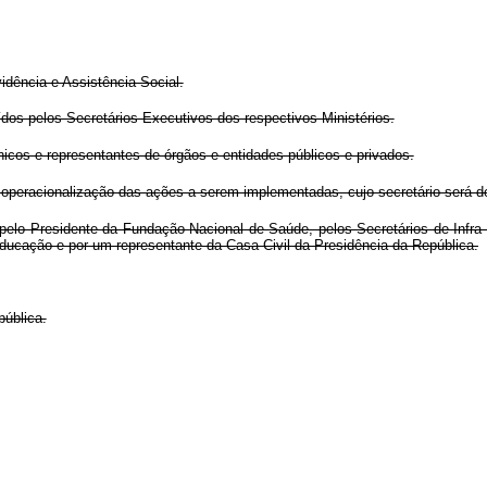
idência e Assistência Social.
dos pelos Secretários-Executivos dos respectivos Ministérios.
icos e representantes de órgãos e entidades públicos e privados.
operacionalização das ações a serem implementadas, cujo secretário será de
elo Presidente da Fundação Nacional de Saúde, pelos Secretários de Infra-Es
ducação e por um representante da Casa Civil da Presidência da República.
pública.