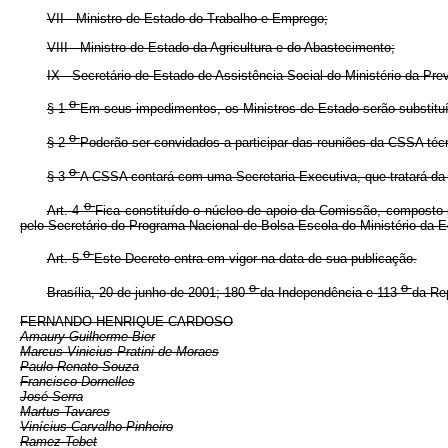
VII - Ministro de Estado do Trabalho e Emprego;
VIII - Ministro de Estado da Agricultura e do Abastecimento;
IX - Secretário de Estado de Assistência Social do Ministério da Prev
o
§ 1
Em seus impedimentos, os Ministros de Estado serão substituí
o
§ 2
Poderão ser convidados a participar das reuniões da CSSA técn
o
§ 3
A CSSA contará com uma Secretaria-Executiva, que tratará da 
o
Art. 4
Fica constituído o núcleo de apoio da Comissão, composto p
pelo Secretário do Programa Nacional de Bolsa Escola do Ministério da E
o
Art. 5
Este Decreto entra em vigor na data de sua publicação.
o
o
Brasília, 20 de junho de 2001; 180
da Independência e 113
da Re
FERNANDO HENRIQUE CARDOSO
Amaury Guilherme Bier
Marcus Vinicius Pratini de Moraes
Paulo Renato Souza
Francisco Dornelles
José Serra
Martus Tavares
Vinícius Carvalho Pinheiro
Ramez Tebet