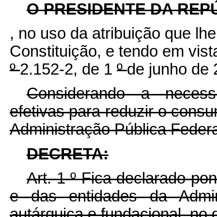
O PRESIDENTE DA REP
, no uso da atribuição que lhe 
Constituição, e tendo em vist
º
2.152-2, de 1
º
de junho de 
Considerando a necess
efetivas para reduzir o consu
Administração Pública Federa
DECRETA:
Art. 1
º
Fica declarado pon
e das entidades da Admini
autárquica e fundacional, no 