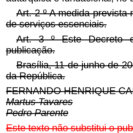
Art. 2
º
A medida prevista 
de serviços essenciais.
Art. 3
º
Este Decreto 
publicação.
Brasília, 11 de junho de 2
da República.
FERNANDO HENRIQUE C
Martus Tavares
Pedro Parente
Este texto não substitui o p