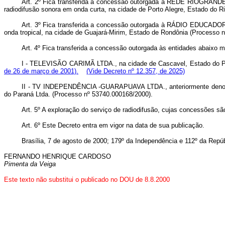
Art. 2º Fica transferida a concessão outorgada à REDE RIOGR
radiodifusão sonora em onda curta, na cidade de Porto Alegre, Estado do 
Art. 3º Fica transferida a concessão outorgada à RÁDIO EDUCA
onda tropical, na cidade de Guajará-Mirim, Estado de Rondônia (Processo 
Art. 4º Fica transferida a concessão outorgada às entidades abaixo m
I - TELEVISÃO CARIMÃ LTDA., na cidade de Cascavel, Estado do P
de 26 de março de 2001).
(Vide Decreto nº 12.357, de 2025)
II - TV INDEPENDÊNCIA -GUARAPUAVA LTDA., anteriormente denomin
do Paraná Ltda. (Processo nº 53740.000168/2000).
Art. 5º A exploração do serviço de radiodifusão, cujas concessões sã
Art. 6º Este Decreto entra em vigor na data de sua publicação.
Brasília, 7 de agosto de 2000; 179º da Independência e 112º da Repúb
FERNANDO HENRIQUE CARDOSO
Pimenta da Veiga
Este texto não substitui o publicado no DOU de 8.8.2000