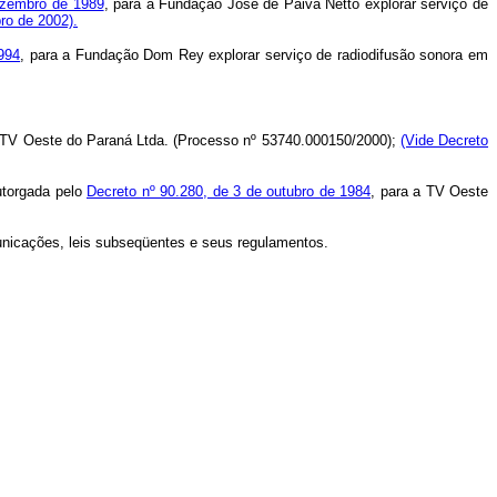
ezembro de 1989
, para a Fundação José de Paiva Netto explorar serviço de
ro de 2002).
994
, para a Fundação Dom Rey explorar serviço de radiodifusão sonora em
a TV Oeste do Paraná Ltda. (Processo nº 53740.000150/2000);
(Vide Decreto
torgada pelo
Decreto nº 90.280, de 3 de outubro de 1984
, para a TV Oeste
municações, leis subseqüentes e seus regulamentos.