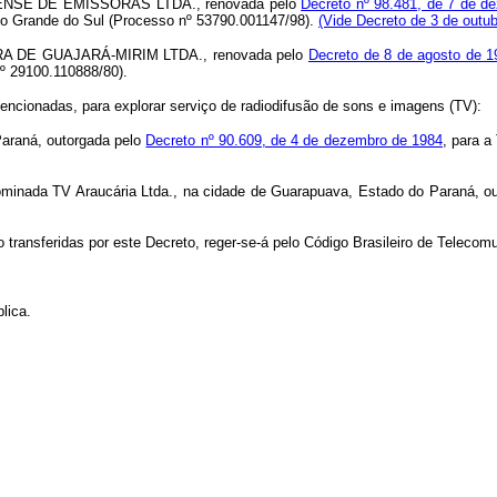
ANDENSE DE EMISSORAS LTDA., renovada pelo
Decreto nº 98.481, de 7 de d
Rio Grande do Sul (Processo nº 53790.001147/98).
(Vide Decreto de 3 de outub
DORA DE GUAJARÁ-MIRIM LTDA., renovada pelo
Decreto de 8 de agosto de 1
nº 29100.110888/80).
encionadas, para explorar serviço de radiodifusão de sons e imagens (TV):
araná, outorgada pelo
Decreto nº 90.609, de 4 de dezembro de 1984
, para 
ada TV Araucária Ltda., na cidade de Guarapuava, Estado do Paraná, ou
o transferidas por este Decreto, reger-se-á pelo Código Brasileiro de Teleco
lica.