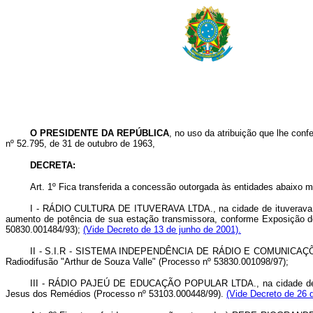
O PRESIDENTE DA REPÚBLICA
, no uso da atribuição que lhe confe
nº 52.795, de 31 de outubro de 1963,
DECRETA:
Art. 1º Fica transferida a concessão outorgada às entidades abaixo 
I - RÁDIO CULTURA DE ITUVERAVA LTDA., na cidade de ituverava, Es
aumento de potência de sua estação transmissora, conforme Exposição d
50830.001484/93);
(Vide Decreto de 13 de junho de 2001).
II - S.I.R - SISTEMA INDEPENDÊNCIA DE RÁDIO E COMUNICAÇÕES 
Radiodifusão "Arthur de Souza Valle" (Processo nº 53830.001098/97);
III - RÁDIO PAJEÚ DE EDUCAÇÃO POPULAR LTDA., na cidade de A
Jesus dos Remédios (Processo nº 53103.000448/99).
(Vide Decreto de 26 