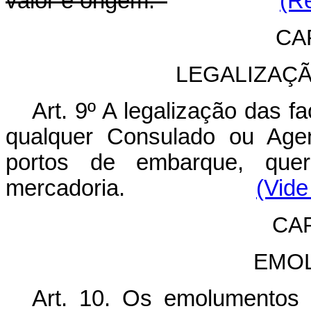
valor e origem.
(Re
CAP
LEGALIZAÇ
Art. 9º A legalização das f
qualquer Consulado ou Agen
portos de embarque, que
mercadoria.
(Vide
CAP
EMO
Art. 10. Os emolumentos 