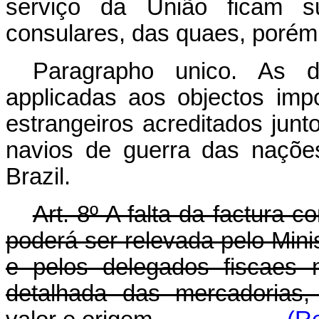
serviço da União ficam su
consulares, das quaes, porém
Paragrapho unico. As di
applicadas aos objectos imp
estrangeiros acreditados jun
navios de guerra das naçõe
Brazil.
Art. 8º A falta da factura c
poderá ser relevada pelo Mini
e pelos delegados fiscaes 
detalhada das mercadorias,