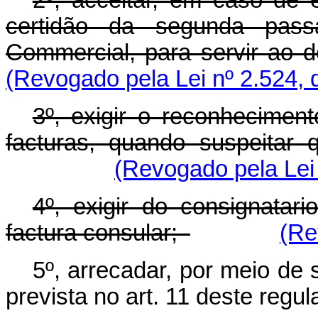
2º, acceitar, em caso de e
certidão da segunda passa
Commercial, para servir ao
(Revogado pela Lei nº 2.524, 
3º, exigir o reconhecimen
facturas, quando suspeita
(Revogado pela Lei 
4º, exigir do consignatar
factura consular;
(Re
5º, arrecadar, por meio de
prevista no art. 11 deste regu