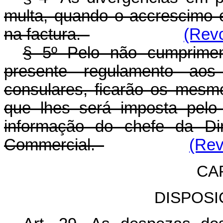
multa, quando o accrescimo
na factura.
(Revo
§ 5º Pelo não cumprimen
presente regulamento aos
consulares, ficarão os mesm
que lhes será imposta pelo
informação do chefe da Dir
Commercial.
(Rev
CA
DISPOS