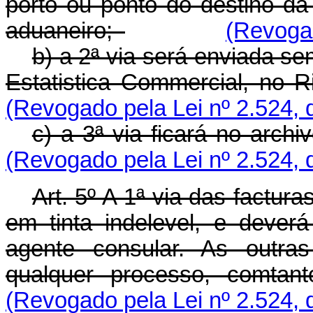
porto ou ponto do destino da
aduaneiro;
(Revogad
b) a 2ª via será enviada s
Estatistica Commercial, no 
(Revogado pela Lei nº 2.524, 
c) a 3ª via ficará no arc
(Revogado pela Lei nº 2.524, 
Art. 5º A 1ª via das factur
em tinta indelevel, e dever
agente consular. As outra
qualquer processo, comtant
(Revogado pela Lei nº 2.524, 