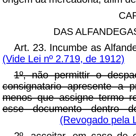
CAP
DAS ALFANDEGA
Art. 23. Incumbe as A
(Vide Lei nº 2.719, de 1912)
1º, não permittir o des
consignatario apresente a p
menos que assigne termo re
esse documento dentro d
(Revogado pela L