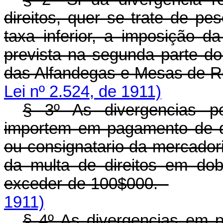
direitos, quer se trate de pe
taxa inferior, a imposição d
prevista na segunda parte do
das Alfandegas e Mesas de 
Lei nº 2.524, de 1911)
§ 3º As divergencias po
importem em pagamento de di
ou consignatario da mercador
da multa de direitos em do
exceder de 100$000.
1911)
§ 4º As divergencias em 