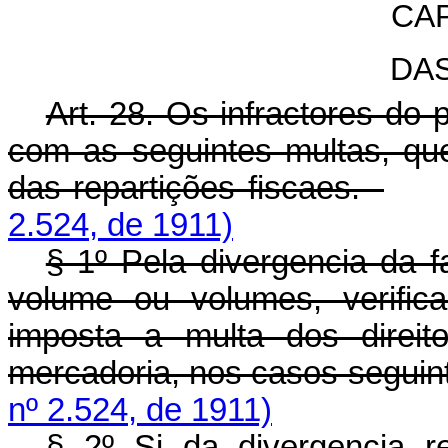
CAP
DA
Art. 28. Os infractores do
com as seguintes multas, qu
das repartições fiscaes.
2.524, de 1911)
§ 1º Pela divergencia da 
volume ou volumes, verific
imposta a multa dos direit
mercadoria, nos casos seguin
nº 2.524, de 1911)
§ 2º Si da divergencia r