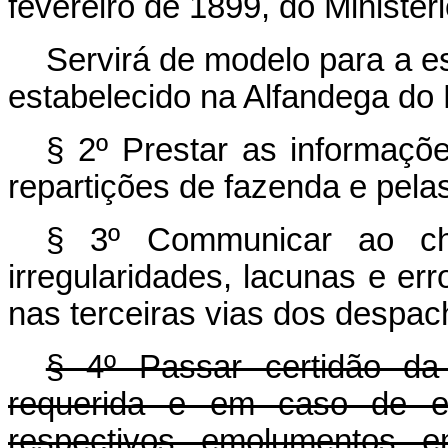
fevereiro de 1899, do Minister
Servirá de modelo para a es
estabelecido na Alfandega do 
§ 2º Prestar as informaçõe
repartições de fazenda e pela
§ 3º Communicar ao che
irregularidades, lacunas e er
nas terceiras vias dos despac
§ 4º Passar certidão da
requerida e em caso de ex
respectivos emolumentos em