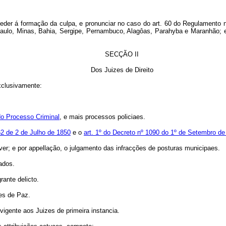
ceder á formação da culpa, e pronunciar no caso do art. 60 do Regulamento 
 Paulo, Minas, Bahia, Sergipe, Pernambuco, Alagôas, Parahyba e Maranhão; e
SECÇÃO II
Dos Juizes de Direito
xclusivamente:
 do Processo Criminal
, e mais processos policiaes.
62 de 2 de Julho de 1850
e o
art. 1º do Decreto nº 1090 do 1º de Setembro de
r; e por appellação, o julgamento das infracções de posturas municipaes.
ados.
ante delicto.
es de Paz.
igente aos Juizes de primeira instancia.