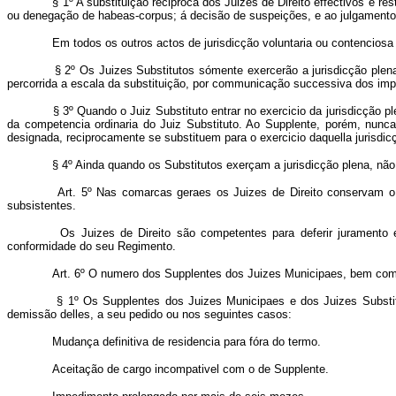
§ 1º A substituição reciproca dos Juizes de Direito effectivos é res
ou denegação de habeas-corpus; á decisão de suspeições, e ao julgamento d
Em todos os outros actos de jurisdicção voluntaria ou contenciosa é 
§ 2º Os Juizes Substitutos sómente exercerão a jurisdicção plena 
percorrida a escala da substituição, por communicação successiva dos impe
§ 3º Quando o Juiz Substituto entrar no exercicio da jurisdicção ple
da competencia ordinaria do Juiz Substituto. Ao Supplente, porém, nunca
designada, reciprocamente se substituem para o exercicio daquella jurisdic
§ 4º Ainda quando os Substitutos exerçam a jurisdicção plena, nã
Art. 5º Nas comarcas geraes os Juizes de Direito conservam o 
subsistentes.
Os Juizes de Direito são competentes para deferir juramento e
conformidade do seu Regimento.
Art. 6º O numero dos Supplentes dos Juizes Municipaes, bem como 
§ 1º Os Supplentes dos Juizes Municipaes e dos Juizes Substitut
demissão delles, a seu pedido ou nos seguintes casos:
Mudança definitiva de residencia para fóra do termo.
Aceitação de cargo incompativel com o de Supplente.