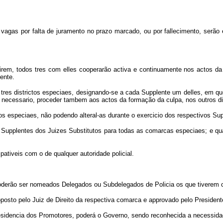
s por falta de juramento no prazo marcado, ou por fallecimento, serão el
rem, todos tres com elles cooperarão activa e continuamente nos actos d
ente.
res districtos especiaes, designando-se a cada Supplente um delles, em que
ôr necessario, proceder tambem aos actos da formação da culpa, nos outros di
 especiaes, não podendo alteral-as durante o exercicio dos respectivos Supp
pplentes dos Juizes Substitutos para todas as comarcas especiaes; e qua
pativeis com o de qualquer autoridade policial.
poderão ser nomeados Delegados ou Subdelegados de Policia os que tiverem c
posto pelo Juiz de Direito da respectiva comarca e approvado pelo President
sidencia dos Promotores, poderá o Governo, sendo reconhecida a necessidade