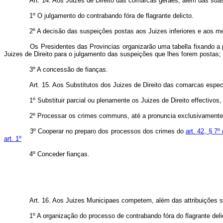
Art. 14. Aos Juizes de Direito das comarcas geraes, além das sua
1º O julgamento do contrabando fóra de flagrante delicto.
2º A decisão das suspeições postas aos Juizes inferiores e aos me
Os Presidentes das Provincias organizarão uma tabella fixando a 
Juizes de Direito para o julgamento das suspeições que lhes forem postas
3º A concessão de fianças.
Art. 15. Aos Substitutos dos Juizes de Direito das comarcas espe
1º Substituir parcial ou plenamente os Juizes de Direito effectivos
2º Processar os crimes communs, até a pronuncia exclusivamente
3º Cooperar no preparo dos processos dos crimes do
art. 42, § 7
art. 1º
4º Conceder fianças.
Art. 16. Aos Juizes Municipaes competem, além das attribuições s
1º A organização do processo de contrabando fóra do flagrante deli