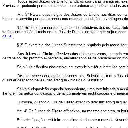
Todos estes Juizes de Direito, ainda os das varas privativas, exer
Provincias, podendo porém indistinctamente ordenar as prisões e todas as 
Art. 3º Para a substituição dos Juizes de Direito nas ditas com
menos, e servirão por quatro annos nas mesmas condições e vantagens dos 
§ 1º Se forem em numero igual ao dos effectivos Juizes, cada Subs
se fará em relação a mais de um Juiz de Direito, de sorte que seja a cad
da Lei
.
§ 2º O exercicio dos Juizes Substitutos é regulado pelo modo segu
Aos Juizes de Direito effectivos das diferentes varas, estando em 
de trabalho, dar prompto expediente, encarregando-se da preparação do proc
Se o Juiz effectivo não estiver em exercicio e fôr substituido parcial
De taes processos, assim iniciados pelo Substituto, tem o Juiz effe
qualquer despacho nelles, declarar que - prosiga o Substituto.
Salva a disposição especial antecedente, uma vez iniciada a acção ou
lhe forem os autos conclusos, ordenar compativeis rectificações e diligenci
Outrosim, quando o Juiz de Direito effectivo tiver iniciado qualquer 
Art. 4º Os Juizes de Direito effectivos, na mesma comarca, subst
Esta designação será feita annualmente durante o mez de Novembro 