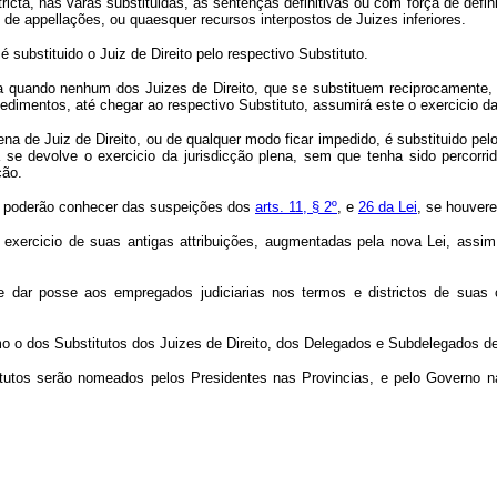
tricta, nas varas substituidas, ás sentenças definitivas ou com força de defi
e appellações, ou quaesquer recursos interpostos de Juizes inferiores.
substituido o Juiz de Direito pelo respectivo Substituto.
quando nenhum dos Juizes de Direito, que se substituem reciprocamente, a 
dimentos, até chegar ao respectivo Substituto, assumirá este o exercicio da 
na de Juiz de Direito, ou de qualquer modo ficar impedido, é substituido pelo
 se devolve o exercicio da jurisdicção plena, sem que tenha sido percorr
ção.
o poderão conhecer das suspeições dos
arts. 11, § 2º
, e
26 da Lei
, se houvere
exercicio de suas antigas attribuições, augmentadas pela nova Lei, assi
 dar posse aos empregados judiciarias nos termos e districtos de sua
o dos Substitutos dos Juizes de Direito, dos Delegados e Subdelegados de P
os serão nomeados pelos Presidentes nas Provincias, e pelo Governo na C