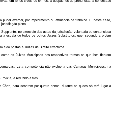
nitivas, em feitos civeis ou crimes; a despachos de pronuncias, á concessão
puder exercer, por impedimento ou affluencia de trabalho. E, neste caso,
jurisdicção plena.
 Supplente, no exercicio dos actos da jurisdicção voluntaria ou contenciosa
ida a escala de todos os outros Juizes Substitutos, que, segundo a ordem
m sido postas a Juizes de Direito effectivos.
m como os Juizes Municipaes nos respectivos termos as que lhes ficaram
s comarcas. Esta competencia não exclue a das Camaras Municipaes, na
olicia, é reduzido a tres.
ôrte, para servirem por quatro annos, durante os quaes só terá lugar a