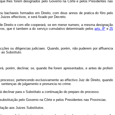
a que lhes forem designados pelo Governo na Côrte e pelos Presidentes nas
 ou bachareis formados em Direito, com dous annos de pratica do fôro pelo
izes effectivos, e será fixado por Decreto.
 de Direito e com elle cooperará; se em menor numero, a mesma designação
tivos, que é tambem a do serviço cumulativo determinado pelos
arts. 8º
e
25
cções ou diligencias judiciaes. Quando, porém, não puderem por affluencia
 ao Substituto.
á, porém, declinar, se, quando lhe forem apresentados, e antes de proferir
o processo; pertencendo exclusivamente ao effectivo Juiz de Direito, quando
 as sentenças de julgamento e pronuncia no crime.
rá declinar para o Substitato a continuação do preparo do processo.
ubstituição pelo Governo na Côrte e pelos Presidentes nas Provincias.
lação aos Juizes Substitutos.