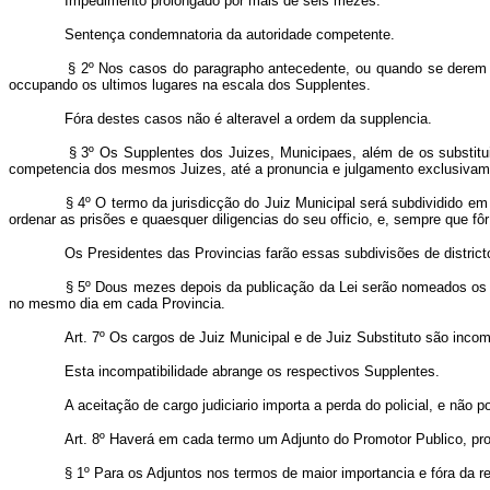
Impedimento prolongado por mais de seis mezes.
Sentença condemnatoria da autoridade competente.
§ 2º Nos casos do paragrapho antecedente, ou quando se derem vaga
occupando os ultimos lugares na escala dos Supplentes.
Fóra destes casos não é alteravel a ordem da supplencia.
§ 3º Os Supplentes dos Juizes, Municipaes, além de os substitui
competencia dos mesmos Juizes, até a pronuncia e julgamento exclusivam
§ 4º O termo da jurisdicção do Juiz Municipal será subdividido em t
ordenar as prisões e quaesquer diligencias do seu officio, e, sempre que f
Os Presidentes das Provincias farão essas subdivisões de districtos
§ 5º Dous mezes depois da publicação da Lei serão nomeados os Su
no mesmo dia em cada Provincia.
A
rt. 7º Os cargos de Juiz Municipal e de Juiz Substituto são incom
Esta incompatibilidade abrange os respectivos Supplentes.
A aceitação de cargo judiciario importa a perda do policial, e não 
Art. 8º Haverá em cada termo um Adjunto do Promotor Publico, pro
§ 1º Para os Adjuntos nos termos de maior importancia e fóra da re