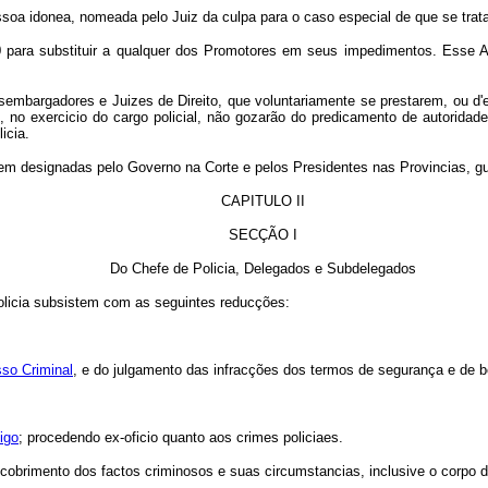
oa idonea, nomeada pelo Juiz da culpa para o caso especial de que se trata
para substituir a qualquer dos Promotores em seus impedimentos. Esse A
sembargadores e Juizes de Direito, que voluntariamente se prestarem, ou d'
 no exercicio do cargo policial, não gozarão do predicamento de autoridade
icia.
designadas pelo Governo na Corte e pelos Presidentes nas Provincias, guard
CAPITULO II
SECÇÃO I
Do Chefe de Policia, Delegados e Subdelegados
olicia subsistem com as seguintes reducções:
sso Criminal
, e do julgamento das infracções dos termos de segurança e de b
digo
; procedendo ex-oficio quanto aos crimes policiaes.
scobrimento dos factos criminosos e suas circumstancias, inclusive o corpo d