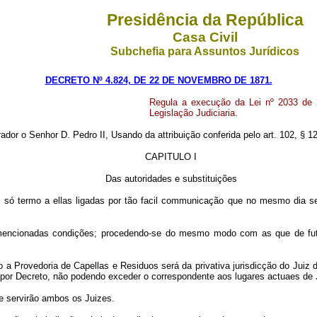
Presidência da República
Casa Civil
Subchefia para Assuntos Jurídicos
DECRETO Nº 4.824, DE 22 DE NOVEMBRO DE 1871.
Regula a execução da Lei nº 2033 de 2
Legislação Judiciaria.
o Senhor D. Pedro II, Usando da attribuição conferida pelo art. 102, § 12
CAPITULO I
Das autoridades e substituições
ó termo a ellas ligadas por tão facil communicação que no mesmo dia se po
cionadas condições; procedendo-se do mesmo modo com as que de futuro
 a Provedoria de Capellas e Residuos será da privativa jurisdicção do Juiz
 por Decreto, não podendo exceder o correspondente aos lugares actuaes de 
 servirão ambos os Juizes.