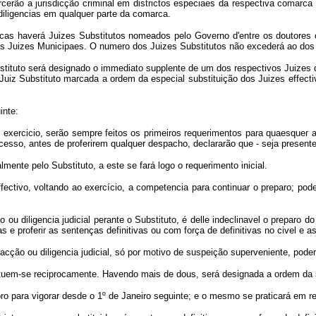
cerão a jurisdicção criminal em districtos especiaes da respectiva comarc
diligencias em qualquer parte da comarca.
arcas haverá Juizes Substitutos nomeados pelo Governo d'entre os doutores
Juizes Municipaes. O numero dos Juizes Substitutos não excederá ao dos Ju
tituto será designado o immediato supplente de um dos respectivos Juizes
a Juiz Substituto marcada a ordem da especial substituição dos Juizes effec
inte:
exercicio, serão sempre feitos os primeiros requerimentos para quaesquer a
esso, antes de proferirem qualquer despacho, declararão que - seja presente
mente pelo Substituto, a este se fará logo o requerimento inicial.
ctivo, voltando ao exercício, a competencia para continuar o preparo; poder
 diligencia judicial perante o Substituto, é delle indeclinavel o preparo d
as e proferir as sentenças definitivas ou com força de definitivas no civel e
acção ou diligencia judicial, só por motivo de suspeição superveniente, pode
ituem-se reciprocamente. Havendo mais de dous, será designada a ordem da s
para vigorar desde o 1º de Janeiro seguinte; e o mesmo se praticará em re