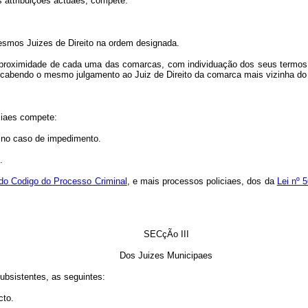
s attribuições actuaes, compete:
smos Juizes de Direito na ordem designada.
proximidade de cada uma das comarcas, com individuação dos seus termos e
; cabendo o mesmo julgamento ao Juiz de Direito da comarca mais vizinha do 
ciaes compete:
, no caso de impedimento.
.
º do Codigo do Processo Criminal
, e mais processos policiaes, dos da
Lei nº 
SECçÃo III
Dos Juizes Municipaes
ubsistentes, as seguintes:
cto.