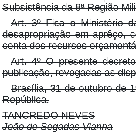
Subsistência da 8ª Região Mili
Art. 3º Fica o Ministério
desapropriação em aprêço, c
conta dos recursos orçamentári
Art. 4º O presente decret
publicação, revogadas as disp
Brasília, 31 de outubro de 
República.
TANCREDO NEVES
João de Segadas Vianna