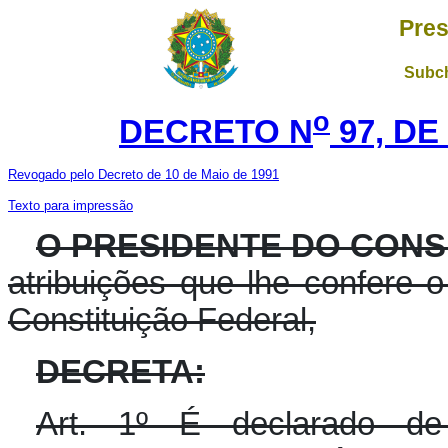
Pres
Subch
o
DECRETO N
97, DE
Revogado pelo Decreto de 10 de Maio de 1991
Texto para impressão
O PRESIDENTE DO CONS
atribuições que lhe confere o 
Constituição Federal,
DECRETA:
Art. 1º É declarado de 