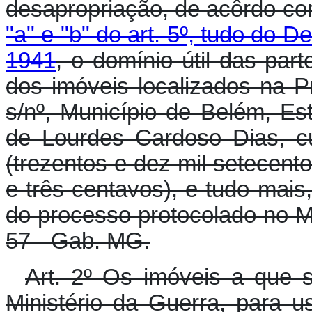
desapropriação, de acôrdo c
"a" e "b" do art. 5º, tudo do D
1941
, o domínio útil das part
dos imóveis localizados na 
s/nº, Município de Belém, Es
de Lourdes Cardoso Dias, c
(trezentos e dez mil setecento
e três centavos), e tudo mai
do processo protocolado no Mi
57 - Gab. MG.
Art. 2º Os imóveis a que s
Ministério da Guerra, para 