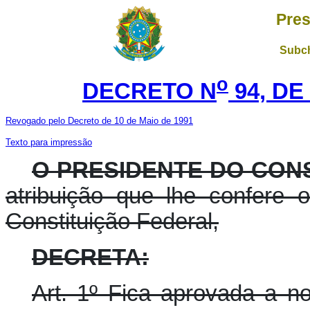
Pres
Subch
o
DECRETO N
94, DE
Revogado pelo Decreto de 10 de Maio de 1991
Texto para impressão
O PRESIDENTE DO CON
atribuição que lhe confere o
Constituição Federal,
DECRETA:
Art. 1º Fica aprovada a no