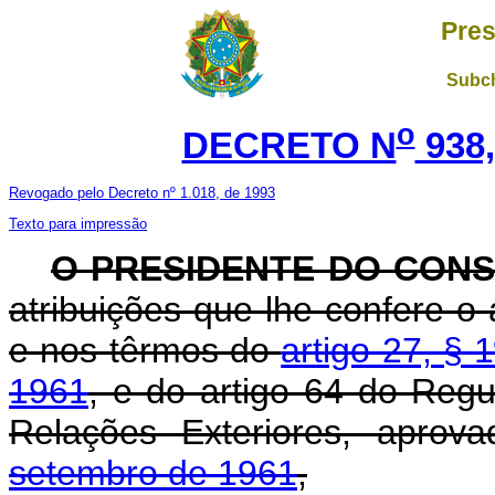
Pres
Subch
o
DECRETO N
938,
Revogado pelo Decreto nº 1.018, de 1993
Texto para impressão
O PRESIDENTE DO CONS
atribuições que lhe confere o a
e nos têrmos do
artigo 27, § 
1961
, e do artigo 64 do Reg
Relações Exteriores, aprov
setembro de 1961
,