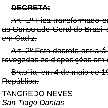
DECRETA:
Art. 1º Fica transformado 
ao Consulado-Geral do Brasil 
em Cadiz.
Art. 2º Êste decreto entrar
revogadas as disposições em c
Brasília, em 4 de maio de 
República.
TANCREDO NEVES
San Tiago Dantas