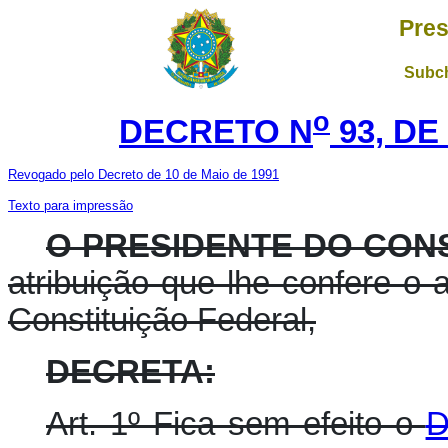
Pres
Subch
o
DECRETO N
93, DE
Revogado pelo Decreto de 10 de Maio de 1991
Texto para impressão
O PRESIDENTE DO CON
atribuição que lhe confere o ar
Constituição Federal,
DECRETA:
Art. 1º Fica sem efeito o
D