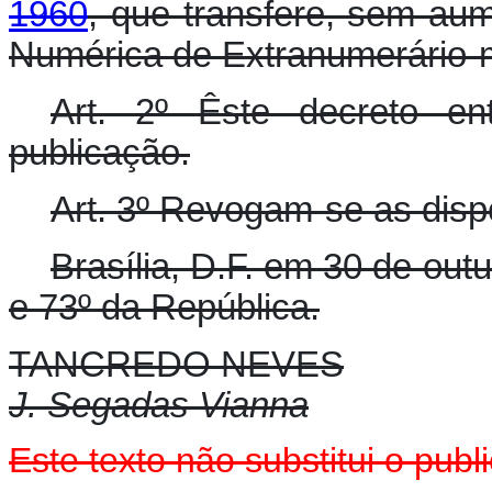
1960
, que transfere, sem au
Numérica de Extranumerário-m
Art. 2º Êste decreto e
publicação.
Art. 3º Revogam-se as disp
Brasília, D.F. em 30 de ou
e 73º da República.
TANCREDO NEVES
J. Segadas Vianna
Este texto não substitui o pu