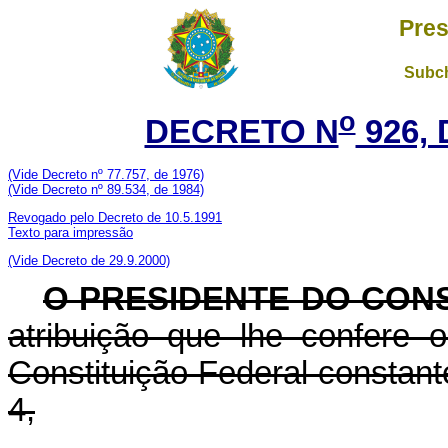
Pres
Subch
o
DECRETO N
926, 
(Vide Decreto nº 77.757, de 1976)
(Vide Decreto nº 89.534, de 1984)
Revogado pelo Decreto de 10.5.1991
Texto para impressão
(Vide Decreto de 29.9.2000)
O PRESIDENTE DO CON
atribuição que lhe confere o
Constituição Federal constan
4,