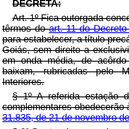
DECRETA:
Art
. 1º Fica outorgada conc
têrmos do
art. 11 do Decreto
para estabelecer, a título pre
Goiás, sem direito a exclusi
em onda média, de acôrdo
baixam, rubricadas pelo M
Interiores.
§ 1º A referida estação d
complementares obedecerão 
31.835, de 21 de novembro d