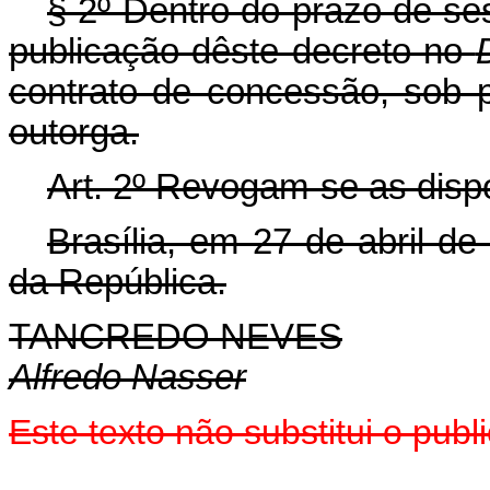
§ 2º Dentro do prazo de ses
publicação dêste decreto no
contrato de concessão, sob p
outorga.
Art
. 2º Revogam-se as disp
Brasília, em 27 de abril d
da República.
TANCREDO NEVES
Alfredo Nasser
Este texto não substitui o pu