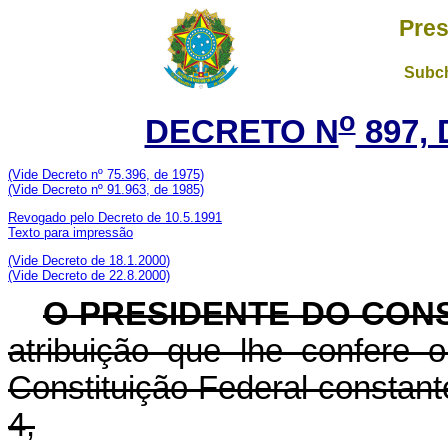
Pres
Subch
o
DECRETO N
897, 
(Vide Decreto nº 75.396, de 1975)
(Vide Decreto nº 91.963, de 1985)
Revogado pelo Decreto de 10.5.1991
Texto para impressão
(Vide Decreto de
18.1.2000
)
(Vide Decreto de 22.8.2000)
O PRESIDENTE DO CON
atribuição que lhe confere o
Constituição Federal constan
4,