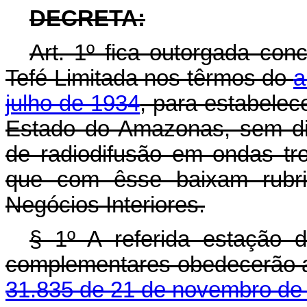
DECRETA:
Art
. 1º fica outorgada co
Tefé Limitada nos têrmos do
a
julho de 1934
, para estabelece
Estado do Amazonas, sem dir
de radiodifusão em ondas tr
que com êsse baixam rubric
Negócios Interiores.
§ 1º A referida estação d
complementares obedecerão 
31.835 de 21 de novembro de