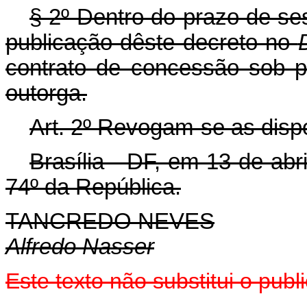
§ 2º Dentro do prazo de ses
publicação dêste decreto no
contrato de concessão sob p
outorga.
Art
. 2º Revogam-se as disp
Brasília - DF, em 13 de abr
74º da República.
TANCREDO NEVES
Alfredo Nasser
Este texto não substitui o pu