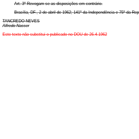
Art
. 3º Revogam-se as disposições em contrário.
Brasília, DF., 2 de abril de 1962; 141º da Independência e 75º da Rep
TANCREDO NEVES
Alfredo Nasser
Este texto não substitui o publicado no DOU de 26.4.1962