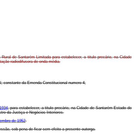
ural de Santarém Limitada para estabelecer, a titulo precário, na Cidade
ação radiodifusora de onda média.
eral, constante da Emenda Constitucional numero 4,
 1934
, para estabelecer, a titulo precário, na Cidade de Santarém Estado do
ro da Justiça e Negócios Interiores.
vembro de 1952
.
essão, sob pena de ficar sem efeito a presente outorga.