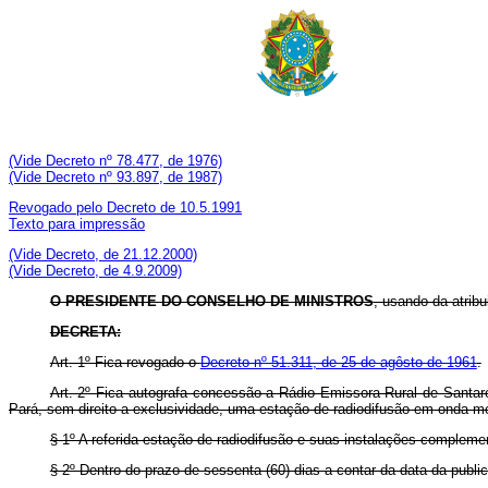
(Vide Decreto nº 78.477, de 1976)
(Vide Decreto nº 93.897, de 1987)
Revogado pelo Decreto de 10.5.1991
Texto para impressão
(Vide Decreto, de 21.12.2000)
(Vide Decreto, de 4.9.2009)
O PRESIDENTE DO CONSELHO DE MINISTROS
, usando da atribu
DECRETA:
Art
. 1º Fica revogado o
Decreto nº 51.311, de 25 de agôsto de 1961
.
Art
. 2º Fica autografa concessão a Rádio Emissora Rural de Santa
Pará, sem direito a exclusividade, uma estação de radiodifusão em onda mé
§ 1º A referida estação de radiodifusão e suas instalações comple
§ 2º Dentro do prazo de sessenta (60) dias a contar da data da publ