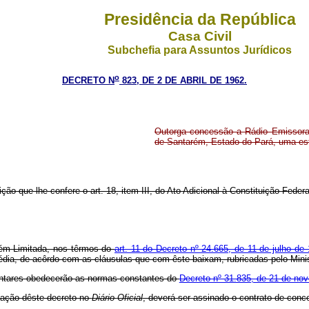
Presidência da República
Casa Civil
Subchefia para Assuntos Jurídicos
o
DECRETO N
823, DE 2 DE ABRIL DE 1962.
Outorga concessão a Rádio Emissora R
de Santarém, Estado do Pará, uma est
ição que lhe confere o art. 18, item III, do Ato Adicional à Constituição Fed
rém Limitada, nos têrmos do
art. 11 do Decreto nº 24.665, de 11 de julho de
dia, de acôrdo com as cláusulas que com êste baixam, rubricadas pelo Minist
mentares obedecerão as normas constantes do
Decreto nº 31.835, de 21 de no
icação dêste decreto no
Diário
Oficial
, deverá ser assinado o contrato de conc