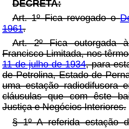
DECRETA:
Art
. 1º Fica revogado o
D
1961
.
Art
. 2º Fica outorgada 
Francisco Limitada, nos têrm
11 de julho de 1934
, para est
de Petrolina, Estado de Pern
uma estação radiodifusora
cláusulas que com êste bai
Justiça e Negócios Interiores.
§ 1º A referida estação d