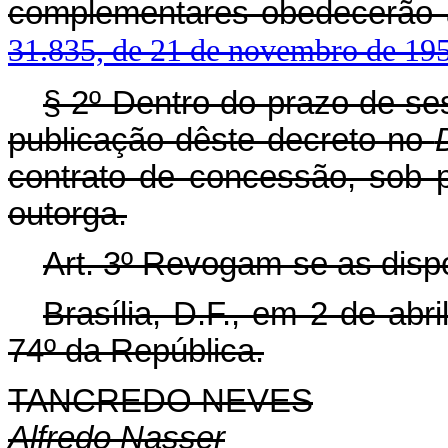
complementares obedecerão 
31.835, de 21 de novembro de 19
§ 2º Dentro do prazo de ses
publicação dêste decreto no
contrato de concessão, sob p
outorga.
Art
. 3º Revogam-se as disp
Brasília, D.F., em 2 de abr
74º da República.
TANCREDO NEVES
Alfredo Nasser