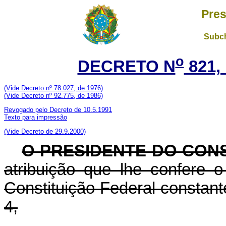
Pres
Subch
o
DECRETO N
821,
(Vide Decreto nº 78.027, de 1976)
(Vide Decreto nº 92.775, de 1986)
Revogado pelo Decreto de 10.5.1991
Texto para impressão
(Vide Decreto de 29.9.2000)
O PRESIDENTE DO CON
atribuição que lhe confere o 
Constituição Federal constan
4,