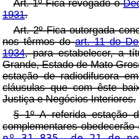
Art
. 1º Fica revogado o
Dec
1931
.
Art
. 2º Fica outorgada co
nos têrmos do
art. 11 do De
1934
, para estabelecer, a t
Grande, Estado de Mato Gross
estação de radiodifusora e
cláusulas que com êste baix
Justiça e Negócios Interiores.
§ 1º A referida estação d
complementares obedecerão 
nº 31.835, de 21 de no