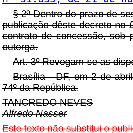
§ 2º Dentro do prazo de ses
publicação dêste decreto no
contrato de concessão, sob p
outorga.
Art
. 3º Revogam-se as disp
Brasília - DF, em 2 de abr
74º da República.
TANCREDO NEVES
Alfredo Nasser
Este texto não substitui o pu