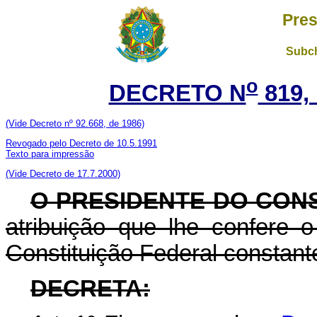
Pres
Subch
o
DECRETO N
819,
(Vide Decreto nº 92.668, de 1986)
Revogado pelo Decreto de 10.5.1991
Texto para impressão
(Vide Decreto de 17.7.2000)
O PRESIDENTE DO CON
atribuição que lhe confere o 
Constituição Federal constant
DECRETA: