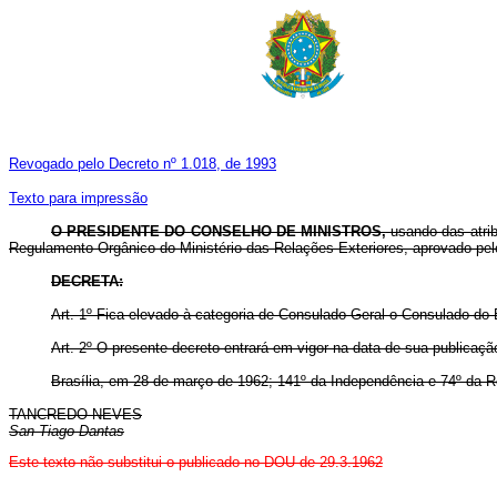
Revogado pelo Decreto nº 1.018, de 1993
Texto para impressão
O PRESIDENTE DO CONSELHO DE MINISTROS,
usando das atribu
Regulamento Orgânico do Ministério das Relações Exteriores, aprovado pe
DECRETA:
Art. 1º Fica elevado à categoria de Consulado Geral o Consulado do 
Art. 2º O presente decreto entrará em vigor na data de sua publicaç
Brasília, em 28 de março de 1962; 141º da Independência e 74º da R
TANCREDO NEVES
San Tiago Dantas
Este texto não substitui o publicado no DOU de 29.3.1962