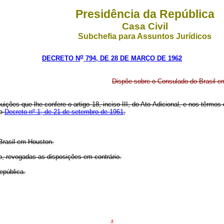
Presidência da República
Casa Civil
Subchefia para Assuntos Jurídicos
o
DECRETO N
794, DE 28 DE MARÇO DE 1962
Dispõe sobre o Consulado do Brasil 
ições que lhe confere o artigo 18, inciso III, do Ato Adicional, e nos têrmos
lo
Decreto nº 1, de 21 de setembro de 1961
,
Brasil em Houston.
ão, revogadas as disposições em contrário.
epública.
*