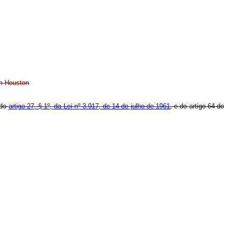
em Houston
 do
artigo 27, § 1º, da Lei nº 3.917, de 14 de julho de 1961
, e do artigo 64 do