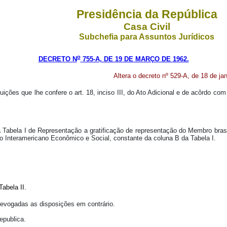
Presidência da República
Casa Civil
Subchefia para Assuntos Jurídicos
o
DECRETO N
755-A, DE 19 DE MARÇO DE 1962.
Altera o decreto nº 529-A, de 18 de ja
uições que lhe confere o art. 18, inciso III, do Ato Adicional e de acôrdo co
 da Tabela I de Representação a gratificação de representação do Membro br
ho Interamericano Econômico e Social, constante da coluna B da Tabela I.
abela II.
, revogadas as disposições em contrário.
epublica.