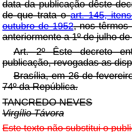
data da publicação dêste dec
de que trata o
art. 145, iten
outubro de 1952
, nos têrmos
anteriormente a 1º de julho de
Art. 2º Êste decreto e
publicação, revogadas as disp
Brasília, em 26 de feverei
74º da República.
TANCREDO NEVES
Virgílio Távora
Este texto não substitui o pu