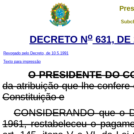
Pres
Subch
o
DECRETO N
631, DE
Revogado pelo Decreto, de 10.5.1991
Texto para impressão
O PRESIDENTE DO C
da atribuição que lhe confere o
Constituição e
CONSIDERANDO que o Decr
1961, restabeleceu o pagamen