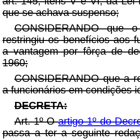
art. 145, itens V e VI, da Le
que se achava suspenso;
CONSIDERANDO que o de
restringiu os benefícios aos
a vantagem por fôrça de dec
1960;
CONSIDERANDO que a restr
a funcionários em condições id
DECRETA:
Art. 1º O
artigo 1º do Decr
passa a ter a seguinte redaçã