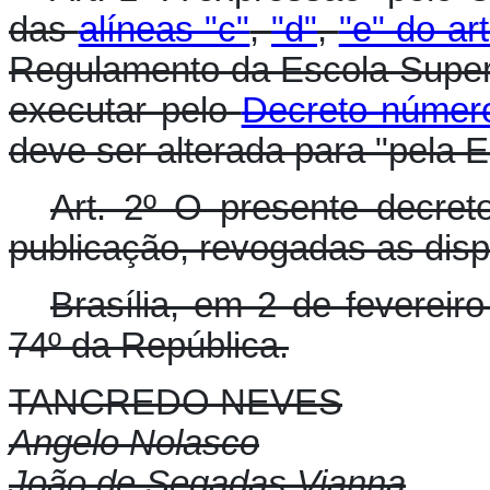
das
alíneas "c"
,
"d"
,
"e" do ar
Regulamento da Escola Super
executar pelo
Decreto númer
deve ser alterada para "pela 
Art. 2º O presente decret
publicação, revogadas as disp
Brasília, em 2 de fevereir
74º da República.
TANCREDO NEVES
Angelo Nolasco
João de Segadas Vianna