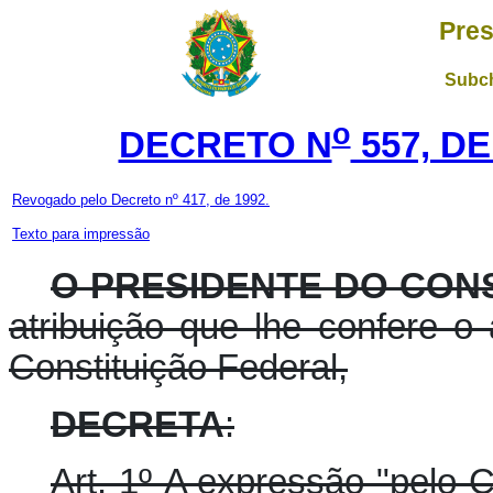
Pres
Subch
o
DECRETO N
557, DE
Revogado pelo Decreto nº 417, de 1992.
Texto para impressão
O PRESIDENTE DO CON
atribuição que lhe confere o a
Constituição Federal,
DECRETA
:
Art. 1º A expressão "pelo 