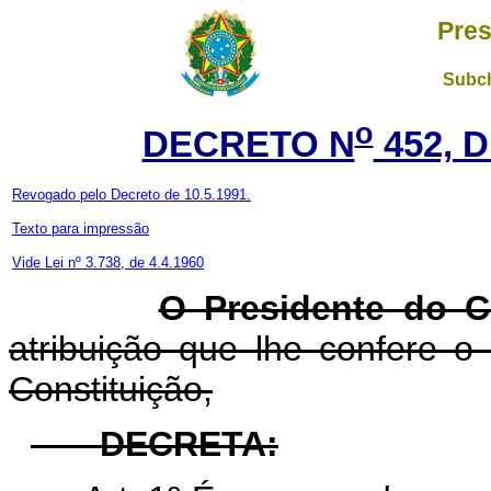
Pres
Subch
o
DECRETO N
452, D
Revogado pelo Decreto de 10.5.1991.
Texto para impressão
Vide Lei nº 3.738, de 4.4.1960
O Presidente do C
atribuição que lhe confere o a
Constituição,
DECRETA: