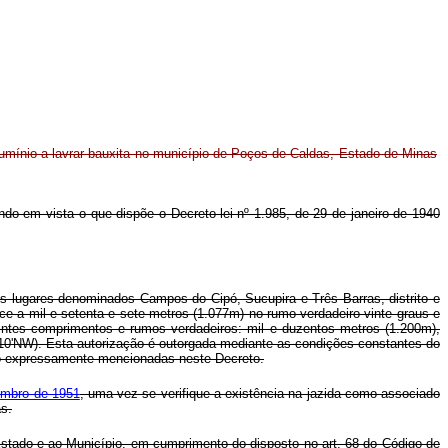
lumínio a lavrar bauxita no município de Poços de Caldas, Estado de Minas
tendo em vista o que dispõe o Decreto-lei nº 1.985, de 29 de janeiro de 1940
nos lugares denominados Campos do Cipó, Sucupira e Três Barras, distrito e
e a mil e setenta e sete metros (1.077m) no rumo verdadeiro vinte graus e
uintes comprimentos e rumos verdadeiros: mil e duzentos metros (1.200m),
2º10'NW). Esta autorização é outorgada mediante as condições constantes do
não expressamente mencionadas neste Decreto.
embro de 1951
, uma vez se verifique a existência na jazida como associado
as.
o Estado e ao Município, em cumprimento do disposto no art. 68 do Código de