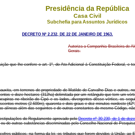
Presidência da República
Casa Civil
Subchefia para Assuntos Jurídicos
DECRETO Nº 2.232, DE 22 DE JANEIRO DE 1963.
Autoriza a Companhia Brasileira de A
Gerais.
uição que lhe confere o art. 1º, do Ato Adicional á Constituição Federal, e 
 bauxita, em terrenos de propriedade de Matilde de Carvalho Dias e outros, 
ntos e doze hectares (312ha) delimitada por um retângulo que tem um vértic
ucupiras no ribeirão do Cipó e os lados, divergentes dêsse vértice, os seg
eiscentos metros (2.600m), quarenta e dois graus e dez minutos nordeste (4
 suas alíneas além das seguintes e de outras constantes do mesmo Código, 
s estipulações do Regulamento aprovado pelo
Decreto nº 30.230, de 1 de dez
to ou de outras substâncias discriminadas pelo Conselho Nacional de Pesquis
s cofres públicos, na forma da lei, os tributos que forem devidos à União, a