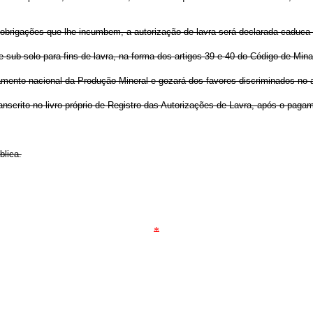
 obrigações que lhe incumbem, a autorização de lavra será declarada caduca 
e sub-solo para fins de lavra, na forma dos artigos 39 e 40 do Código de Mina
tamento nacional da Produção Mineral e gozará dos favores discriminados no
 transcrito no livro próprio de Registro das Autorizações de Lavra, após o pag
blica.
*