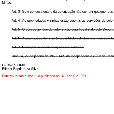
Minas.
Art. 3º Se o concessionário da autorização não cumprir qualquer das
Art. 4º As propriedades vizinhas estão sujeitas às servidões de solo 
Art. 5º O concessionário da autorização será fiscalizado pelo Depar
Art. 6º A autorização de lavra terá por título êste Decreto, que será
Art. 7º Revogam-se as disposições em contrário.
Brasília, 22 de janeiro de 1963; 142º da Independência e 75º da Repú
HERMES LIMA
Eliezer Baptista da Silva
Este texto não substitui o publicado no DOU de 6.2.1963