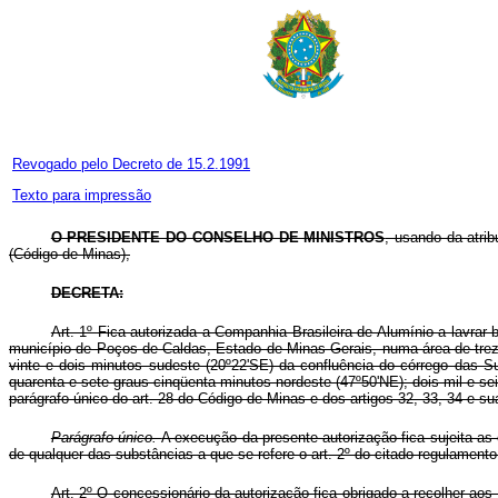
Revogado pelo Decreto de 15.2.1991
Texto para impressão
O PRESIDENTE DO CONSELHO DE MINISTROS
, usando da atrib
(Código de Minas),
DECRETA:
Art. 1º Fica autorizada a Companhia Brasileira de Alumínio a lavrar
município de Poços de Caldas, Estado de Minas Gerais, numa área de treze
vinte e dois minutos sudeste (20º22'SE) da confluência do córrego das S
quarenta e sete graus cinqüenta minutos nordeste (47º50'NE); dois mil e s
parágrafo único do art. 28 do Código de Minas e dos artigos 32, 33, 34 e
Parágrafo único.
A execução da presente autorização fica sujeita a
de qualquer das substâncias a que se refere o art. 2º do citado regulamen
Art. 2º O concessionário da autorização fica obrigado a recolher ao