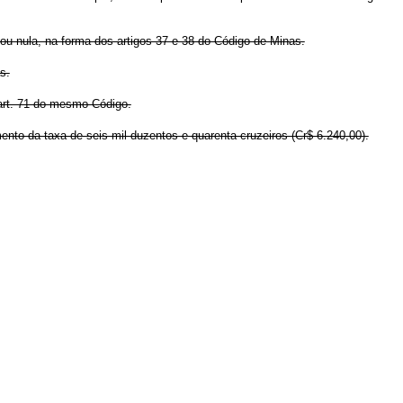
ou nula, na forma dos artigos 37 e 38 do Código de Minas.
s.
 art. 71 do mesmo Código.
amento da taxa de seis mil duzentos e quarenta cruzeiros (Cr$ 6.240,00).