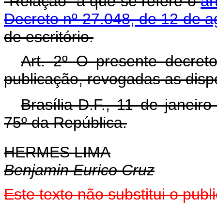
“Relação” a que se refere o
ar
Decreto nº 27.048, de 12 de 
de escritório.
Art. 2º O presente decret
publicação, revogadas as disp
Brasília-D.F., 11 de janei
75º da República.
HERMES LIMA
Benjamin Eurico Cruz
Este texto não substitui o pu