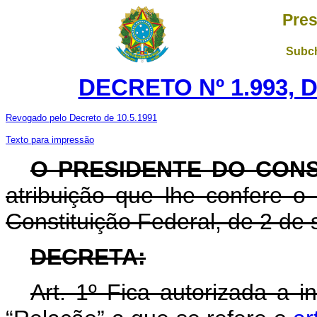
Pres
Subch
DECRETO Nº 1.993, D
Revogado pelo Decreto de 10.5.1991
Texto para impressão
O PRESIDENTE DO CON
atribuição que lhe confere o a
Constituição Federal, de 2 de
DECRETA:
Art. 1º Fica autorizada a i