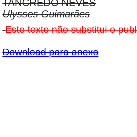
TANCREDO NEVES
Ulysses Guimarães
Este texto não substitui o pu
Download para anexo