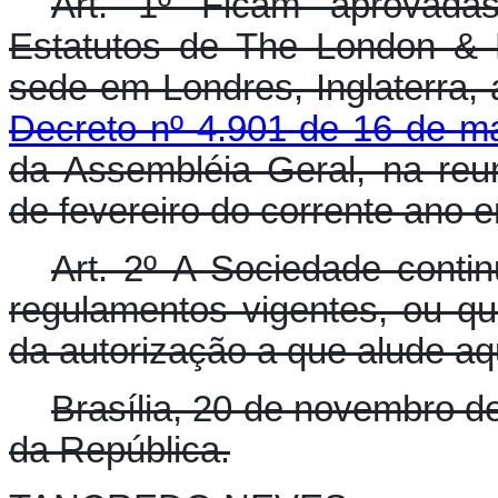
Art. 1º Ficam aprovadas
Estatutos de The London & 
sede em Londres, Inglaterra, 
Decreto nº 4.901 de 16 de m
da Assembléia Geral, na reun
de fevereiro do corrente ano 
Art. 2º A Sociedade contin
regulamentos vigentes, ou qu
da autorização a que alude aq
Brasília, 20 de novembro d
da República.