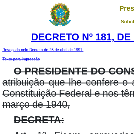
Pres
Subch
DECRETO Nº 181, DE
Revogado pelo Decreto de 25 de abril de 1991.
Texto para impressão
O PRESIDENTE DO CON
atribuição que lhe confere o ar
Constituição Federal e nos têr
março de 1940,
DECRETA: